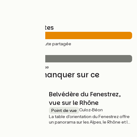
Types de routes
33km
(100%) Route partagée
Revêtement
33km
(100%) Lisse
À ne pas manquer sur ce
parcours
Belvédère du Fenestrez,
vue sur le Rhône
Culoz-Béon
Point de vue
La table d'orientation du Fenestrez offre
un panorama sur les Alpes, le Rhône et le
lac du Bourget.