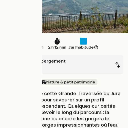
33 km
2 h 12 min
J'ai l'habitude
Le-Grand-Abergement
Culoz
Au fil de l'eau
Nature & petit patrimoine
Ultime étape de cette Grande Traversée du Jura
à vélo, pédalez pour savourer sur un profil
relativement descendant. Quelques curiosités
peuvent s'apercevoir le long du parcours : la
fontaine de l'adoue ou encore les gorges de
Thurignin, ces gorges impressionnantes où l’eau