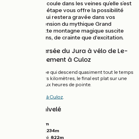
polit la roche et coule dans les veines qu’elle s’est
sculptée. Cette étape vous offre la possibilité
d'une variante qui restera gravée dans vos
mémoire : l'ascension du mythique Grand
Colombier ! Cette montagne magique suscite
autant de frissons, de crainte que d'excitation.
Grande Traversée du Jura à vélo de Le-
Grand-Abergement à Culoz
Une dernière étape qui descend quasiment tout le temps
sur ses 19 premiers kilomètres, le final est plat sur une
route circulante aux heures de pointe.
Liaison
ViaRhôna à Culoz
.
Pentes et dénivelé
Montées :
56m
Descentes :
643m
Point le plus bas :
234m
Point le plus élevé :
822m