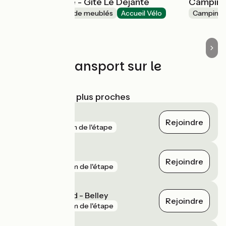
La Tranquilitude - Gîte Le Déjanté
Camping
Gîtes et locations de meublés
Accueil Vélo
Camping
Ceyzérieu
Trains et transport sur le
parcours
Gares SNCF les plus proches
Culoz
Rejoindre
gare
71 m de l'étape
Vions - Chanaz
Rejoindre
gare
4 km de l'étape
Virieu-le-Grand - Belley
Rejoindre
gare
4 km de l'étape