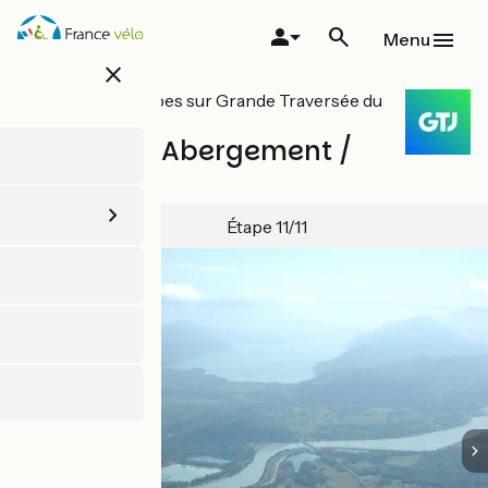
Aller
au
Menu
contenu
close
principal
Toutes les étapes sur Grande Traversée du
Jura à Vélo
Le-Grand-Abergement /
Culoz
Étape 11/11