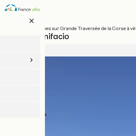
Aller
au
contenu
close
principal
Toutes les étapes sur Grande Traversée de la Corse à v
Zonza / Bonifacio