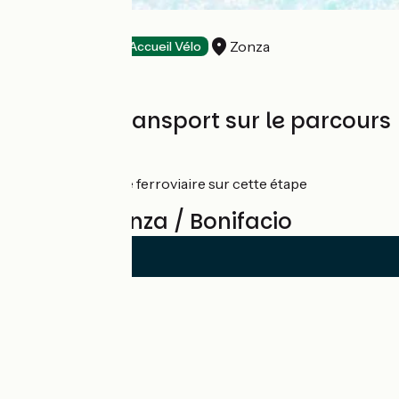
LE TOURISME
Zonza
Hôtels
Accueil Vélo
Trains et transport sur le parcours
CFC
Aucune gare ferroviaire sur cette étape
Avis sur Zonza / Bonifacio