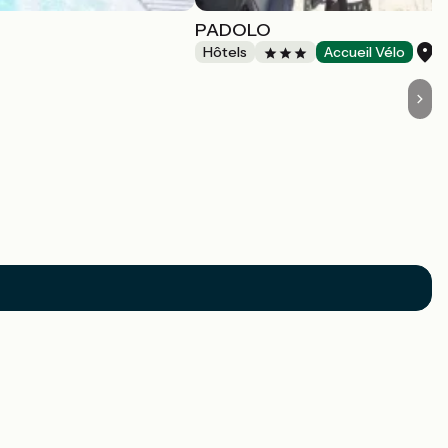
PADOLO
B
Hôtels
Accueil Vélo