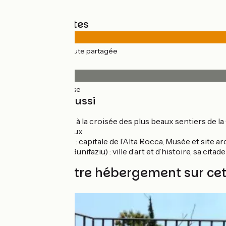
Types de routes
72km
(100%) Route partagée
Revêtement
72km
(100%) Lisse
À découvrir aussi
Zonza
: spot à la croisée des plus beaux sentiers de 
cadre fabuleux
Levie
(Livia) : capitale de l’Alta Rocca, Musée et site
Bonifacio
(Bunifaziu) : ville d’art et d’histoire, sa ci
Trouvez votre hébergement sur ce