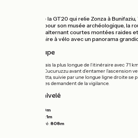
Montagnes
Ultime étape de la GT20 qui relie Zonza à Bunifaziu,
(Levie) connue pour son musée archéologique, la route
Sotta et Chera, alternant courtes montées raides et 
traversée insulaire à vélo avec un panorama grandio
Détail de l'étape
Dernière étape mais la plus longue de l’itinéraire avec 71 km
préhistorique de Cucuruzzu avant d’entamer l’ascension vers 
pour rejoindre Sotta, suivie par une longue ligne droite se p
derniers kilomètres demandent de la vigilance.
Pentes et dénivelé
Montées :
991m
Descentes :
1770m
Point le plus bas :
1m
Point le plus élevé :
808m