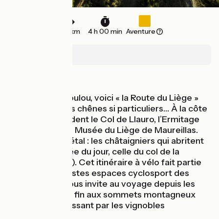
68 km
4 h 00 min
Aventure
Le Boulou
Montagnes
Au départ du Boulou, voici « la Route du Liège »
rythmée par ces chênes si particuliers… À la côte
de Vivès succèdent le Col de Llauro, l’Ermitage
Saint-Ferréol, le Musée du Liège de Maureillas.
Seul hiatus végétal : les châtaigniers qui abritent
la grosse montée du jour, celle du col de la
Brousse (849 m). Cet itinéraire à vélo fait partie
d’un des plus vastes espaces cyclosport des
Pyrénées qui vous invite au voyage depuis les
plages de sable fin aux sommets montagneux
enneigés, en passant par les vignobles
renommés.