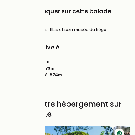
À ne pas manquer sur cette balade
Le Boulou
Maureillas-las-Illas et son musée du liège
Céret
Pentes et dénivelé
Montées :
1236m
Descentes :
1228m
Point le plus bas :
73m
Point le plus élevé :
874m
Trouvez votre hébergement sur
cette boucle