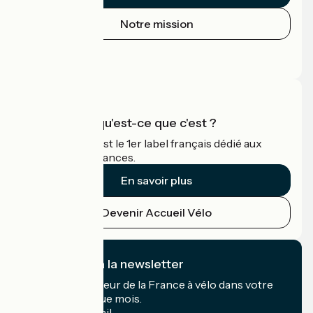
Notre mission
Espace Presse
Espace Pro
Accueil Vélo qu'est-ce que c'est ?
Accueil Vélo c'est le 1er label français dédié aux
cyclistes en vacances.
En savoir plus
Devenir Accueil Vélo
Je m'abonne à la newsletter
Recevez le meilleur de la France à vélo dans votre
boîte mail chaque mois.
Mon adresse mail