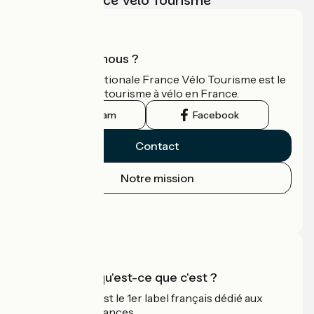
vélo avec France Vélo Tourisme
Qui sommes-nous ?
L'association nationale France Vélo Tourisme est le
guide officiel du tourisme à vélo en France.
Instagram
Facebook
Contact
Notre mission
Espace Presse
Espace Pro
Accueil Vélo qu'est-ce que c'est ?
Accueil Vélo c'est le 1er label français dédié aux
cyclistes en vacances.