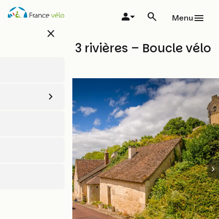
Aller
au
Menu
contenu
close
principal
Circuit des 3 rivières – Boucle vélo
n°9