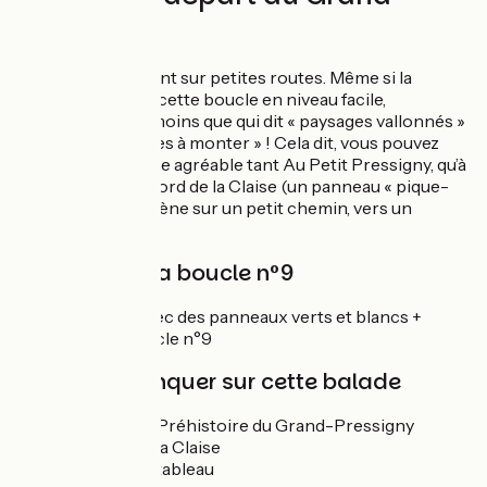
Pressigny
Circuit entièrement sur petites routes. Même si la
brochure qualifie cette boucle en niveau facile,
soulignons néanmoins que qui dit « paysages vallonnés »
dit « quelques côtes à monter » ! Cela dit, vous pouvez
marquer une pause agréable tant Au Petit Pressigny, qu’à
Chaumussay, au bord de la Claise (un panneau « pique-
nique » vous emmène sur un petit chemin, vers un
barrage).
Balisage de la boucle n°9
Boucle balisée avec des panneaux verts et blancs +
numéro de la boucle n°9
À ne pas manquer sur cette balade
Musée de la Préhistoire du Grand-Pressigny
La vallée de la Claise
Château d'Étableau