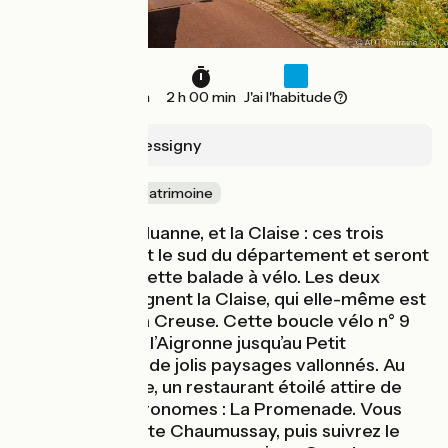
24 km
2 h 00 min
J'ai l'habitude
Le Grand-Pressigny
Nature & petit patrimoine
L’Aigronne, La Muanne, et la Claise : ces trois
rivières irriguent le sud du département et seront
à l'honneur de cette balade à vélo. Les deux
premières rejoignent la Claise, qui elle-même est
un affluent de la Creuse. Cette boucle vélo n° 9
vous fait longer l’Aigronne jusqu’au Petit
Pressigny, dans de jolis paysages vallonnés. Au
centre du village, un restaurant étoilé attire de
nombreux gastronomes : La Promenade. Vous
rejoindrez ensuite Chaumussay, puis suivrez le