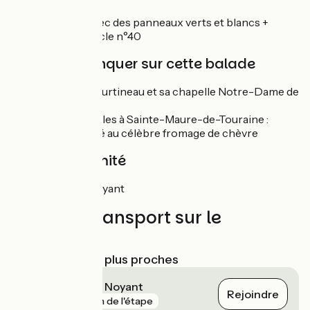
Boucle balisée avec des panneaux verts et blancs +
numéro de la boucle n°40
À ne pas manquer sur cette balade
Vallée de Courtineau et sa chapelle Notre-Dame de
Lorette
Les passerelles à Sainte-Maure-de-Touraine :
espace dédié au célèbre fromage de chèvre
Gare à proximité
Sainte-Maure-Noyant
Trains et transport sur le
parcours
Gares SNCF les plus proches
Sainte-Maure - Noyant
Rejoindre
gare
1 km de l'étape