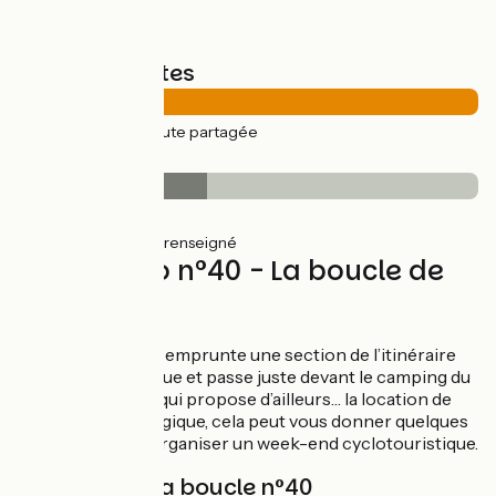
Types de routes
27km
(100%) Route partagée
Revêtement
11km
(41%) Lisse
16km
(59%) Non renseigné
Circuit vélo n°40 - La boucle de
Jeanne
Cette boucle vélo emprunte une section de l’itinéraire
de La Scandibérique et passe juste devant le camping du
Parc de Fierbois, qui propose d’ailleurs… la location de
vélos ! En toute logique, cela peut vous donner quelques
idées pour vous organiser un week-end cyclotouristique.
Balisage de la boucle n°40