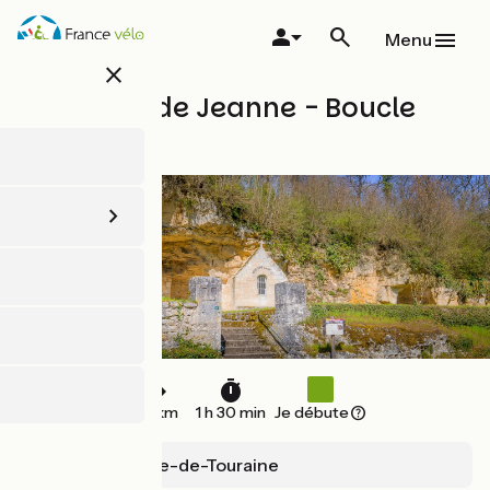
Aller
au
Menu
contenu
close
principal
La boucle de Jeanne - Boucle
vélo n°40
26 km
1 h 30 min
Je débute
Sainte-Maure-de-Touraine