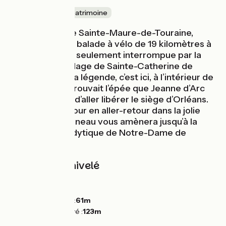
Nature & petit patrimoine
Une fois sorti de Sainte-Maure-de-Touraine,
partez pour une balade à vélo de 19 kilomètres à
travers champs seulement interrompue par la
traversée du village de Sainte-Catherine de
Fierbois. Selon la légende, c’est ici, à l’intérieur de
l’église, que se trouvait l’épée que Jeanne d’Arc
récupéra avant d’aller libérer le siège d’Orléans.
Plus loin, un détour en aller-retour dans la jolie
vallée de Courtineau vous amènera jusqu’à la
chapelle troglodytique de Notre-Dame de
Lorette.
Pentes et dénivelé
Montées :
73m
Descentes :
76m
Point le plus bas :
61m
Point le plus élevé :
123m