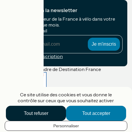
Je m'abonne à la newsletter
Recevez le meilleur de la France à vélo dans votre
boîte mail chaque mois.
Mon adresse mail
Mon
adresse
mail
Conditions d'inscription
Financé dans le cadre de Destination France
Ce site utilise des cookies et vous donne le
Accueil Vélo Pro
contrôle sur ceux que vous souhaitez activer
Contact
Mentions légales
Confidentialité
Tout refuser
Tout accepter
Contact
Réalisation :
StudioJuillet
et
France Vélo Tourisme
Personnaliser
FR