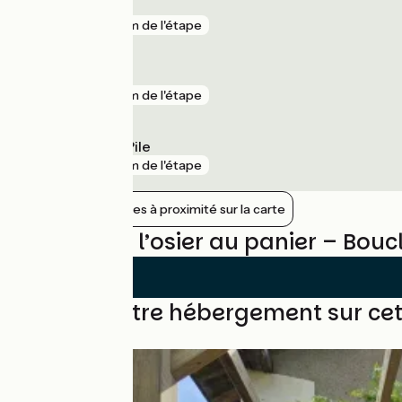
Druye
gare
6 km de l'étape
Langeais
gare
9 km de l'étape
Cinq-Mars-la-Pile
gare
9 km de l'étape
Afficher les gares à proximité sur la carte
Avis sur De l’osier au panier – Bouc
Trouvez votre hébergement sur cet