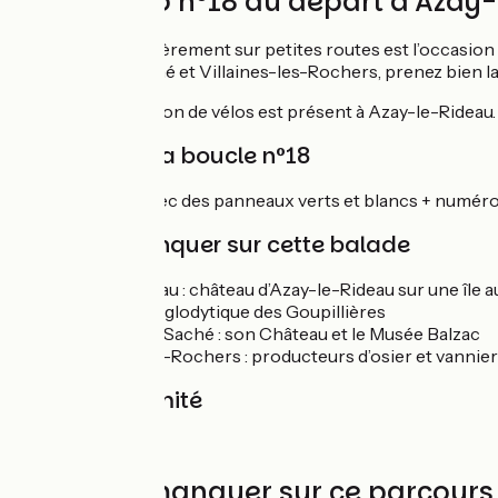
Circuit vélo n°18 au départ d'Azay-
Cette boucle entièrement sur petites routes est l’occasion de
Saché. Entre Saché et Villaines-les-Rochers, prenez bien la di
Un point de location de vélos est présent à Azay-le-Rideau.
Balisage de la boucle n°18
Boucle balisée avec des panneaux verts et blancs + numéro
À ne pas manquer sur cette balade
Azay le Rideau : château d’Azay-le-Rideau sur une île a
La Vallée troglodytique des Goupillières
Le village de Saché : son Château et le Musée Balzac
Villaines-les-Rochers : producteurs d’osier et vannie
Gare à proximité
Azay le Rideau
À ne pas manquer sur ce parcours