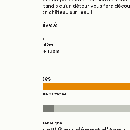
sur votre route, tandis qu’un détour vous fera déco
le-Rideau… et son château sur l'eau !
Pentes et dénivelé
Montées :
85m
Descentes :
90m
Point le plus bas :
42m
Point le plus élevé :
108m
Types de routes
21km
(100%) Route partagée
Revêtement
3km
(13%) Lisse
18km
(86%) Non renseigné