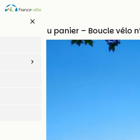
Aller
au
contenu
close
principal
De l’osier au panier – Boucle vélo n