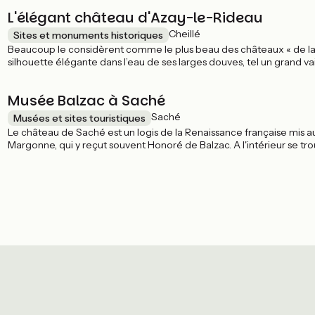
L'élégant château d'Azay-le-Rideau
Cheillé
Sites et monuments historiques
Beaucoup le considèrent comme le plus beau des châteaux « de la Loire
silhouette élégante dans l’eau de ses larges douves, tel un grand vai
ses jardins.
Musée Balzac à Saché
Saché
Musées et sites touristiques
Le château de Saché est un logis de la Renaissance française mis au
Margonne, qui y reçut souvent Honoré de Balzac. A l'intérieur se tro