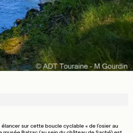
 élancer sur cette boucle cyclable « de l’osier au
, le musée Balzac (au sein du château de Saché) est