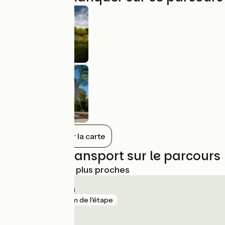
Tout afficher sur la carte
Trains et transport sur le parcours
Gares SNCF les plus proches
Azay-le-Rideau
gare
2 km de l'étape