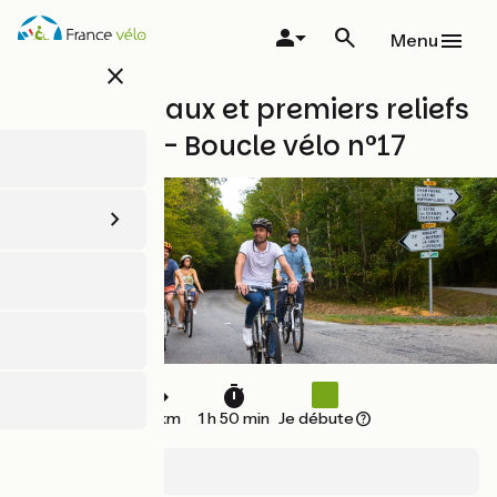
Aller
au
Menu
contenu
close
principal
Doux plateaux et premiers reliefs
du Perche - Boucle vélo n°17
28 km
1 h 50 min
Je débute
Combres