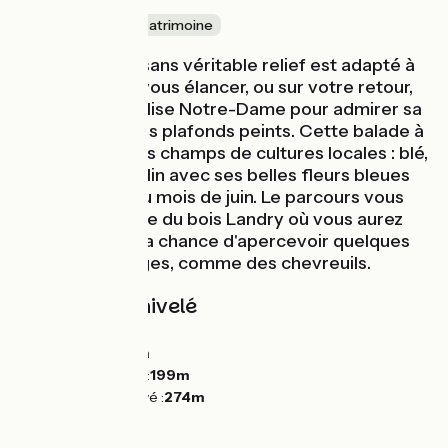
Nature & petit patrimoine
Ce circuit vélo sans véritable relief est adapté à
tous. Avant de vous élancer, ou sur votre retour,
entrez dans l'église Notre-Dame pour admirer sa
charpente et ses plafonds peints. Cette balade à
vélo traverse les champs de cultures locales : blé,
orge et surtout lin avec ses belles fleurs bleues
qui s'éveillent au mois de juin. Le parcours vous
conduit en lisière du bois Landry où vous aurez
probablement la chance d'apercevoir quelques
animaux sauvages, comme des chevreuils.
Pentes et dénivelé
Montées :
85m
Descentes :
84m
Point le plus bas :
199m
Point le plus élevé :
274m