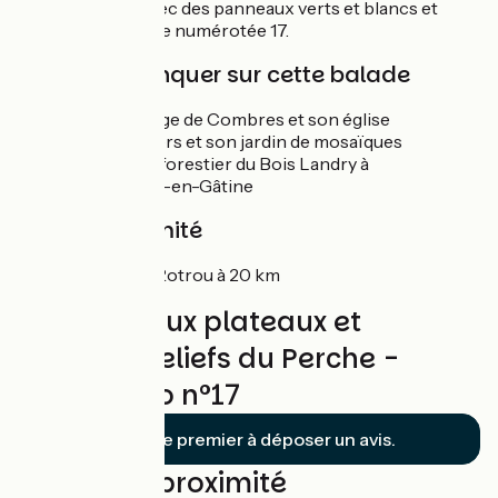
Boucle balisée avec des panneaux verts et blancs et
d'une pastille verte numérotée 17.
À ne pas manquer sur cette balade
Le Petit village de Combres et son église
Happonvilliers et son jardin de mosaïques
Le domaine forestier du Bois Landry à
Champrond-en-Gâtine
Gare à proximité
Nogent-le-Rotrou à 20 km
Avis sur Doux plateaux et
premiers reliefs du Perche -
Boucle vélo n°17
Soyez le premier à déposer un avis.
Boucles à proximité