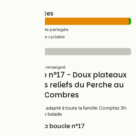
Types de routes
28km
(98%) Route partagée
0.67km
(2%) Voie cyclable
Revêtement
4km
(14%) Lisse
25km
(86%) Non renseigné
Circuit vélo n°17 - Doux plateaux
et premiers reliefs du Perche au
départ de Combres
Ce circuit vélo est adapté à toute la famille. Comptez 3h
pour réaliser cette balade.
Balisage de la boucle n°17