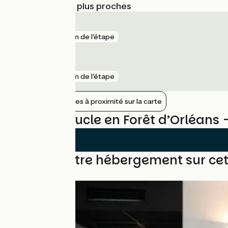
Gares SNCF les plus proches
Les Aubrais
gare
8 km de l'étape
Orléans
gare
9 km de l'étape
Afficher les gares à proximité sur la carte
Avis sur Boucle en Forêt d’Orléans 
Trouvez votre hébergement sur cet