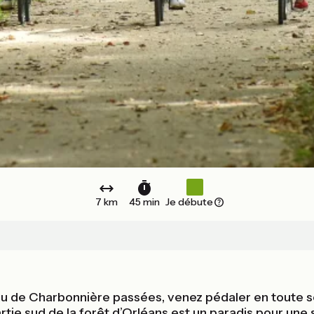
7 km
45 min
Je débute
au de Charbonnière passées, venez pédaler en toute sé
rtie sud de la forêt d’Orléans est un paradis pour une s