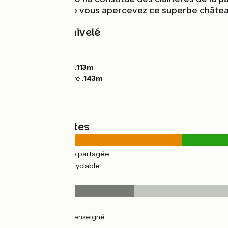
Durant la balade vous apercevez ce superbe château 
Pentes et dénivelé
Montées :
33m
Descentes :
33m
Point le plus bas :
113m
Point le plus élevé :
143m
Types de routes
2km
(26%) Route partagée
5km
(74%) Voie cyclable
Revêtement
1km
(19%) Lisse
3km
(38%) Non renseigné