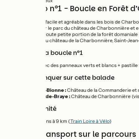
3km
(44%) Rugueux
Circuit vélo n°1 - Boucle en Forêt
Une balade à vélo facile et agréable dans les bois de Charb
propre s’étend sur le parc du château de Charbonnière et e
d’emprunter une toute petite portion de la forêt domaniale 
Départ : parking du château de la Charbonnière, Saint-Jea
Balisage de la boucle n°1
Boucle balisée avec des panneaux verts et blancs + pastill
À ne pas manquer sur cette balade
Boigny-sur-Bionne :
Château de la Commanderie et sa
Saint-Jean-de-Braye :
Château de Charbonnière (visi
Gare à proximité
Gare d'Orléans à 9 km (
Train Loire à Vélo
)
Trains et transport sur le parcours