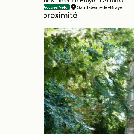
Brit Hotel Orléans St-Jean-de-Braye - L'Antarès
Saint-Jean-de-Braye
Hôtels
Accueil Vélo
Boucles à proximité