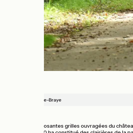
Saint-Jean-de-Braye
En forêt
Une fois les imposantes grilles ouvragées du châte
Cet écrin de 250 ha constitué des clairières de la pa