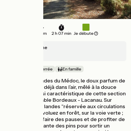
32 km
2 h 07 min
Je débute
Sainte-Hélène
Lacanau
Ancienne voie ferrée
En famille
À travers les landes du Médoc, le doux parfum de
l’air marin flotte déjà dans l’air, mêlé à la douce
odeur des pins si caractéristique de cette section
de la piste cyclable Bordeaux - Lacanau. Sur
cette route des landes “réservée aux circulations
douces”, vous évoluez en forêt, sur la voie verte ;
il sera facile de faire des pauses et de profiter de
l’ombre bienfaisante des pins pour sortir un