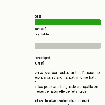
Types de routes
3km
(8%) Route partagée
29km
(92%) Voie cyclable
Revêtement
0.78km
(2%) Lisse
31km
(98%) Non renseigné
À découvrir aussi
St-Médard en Jalles
: bar restaurant de l’ancienne
gare, nombreux parcs et jardins, patrimoine bâti,
bords de Jalle
Lacanau
: son lac pour une baignade tranquille en
eau douce, la réserve naturelle de l’étang de
Cousseau
Lacanau-Océan
: le plus ancien club de surf