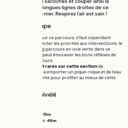
pique-nique des sacoches et couper ainsi la
monotonie des longues lignes droites de ce
parcours vers la mer. Respirez l’air est sain !
Détail de l'étape
Aucune difficulté sur ce parcours, il faut cependant
veiller à bien respecter les priorités aux intersections, le
roulage sur ce long parcours en voie verte, dans ce
corridor cyclable, peut émousser les bons réflexes de
priorité aux carrefours.
Les services sont rares sur cette section
de
l’itinéraire, pensez à emporter un pique-nique et de l’eau
en quantité suffisante pour profiter au mieux de cette
échappée nature !
Pentes et dénivelé
Montées :
21m
Descentes :
42m
Point le plus bas :
15m
Point le plus élevé :
46m