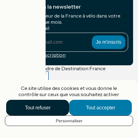
Je m'abonne à la newsletter
Recevez le meilleur de la France à vélo dans votre
boîte mail chaque mois.
Mon adresse mail
Mon
adresse
mail
Conditions d'inscription
Financé dans le cadre de Destination France
Ce site utilise des cookies et vous donne le
contrôle sur ceux que vous souhaitez activer
Accueil Vélo Pro
Contact
Tout refuser
Tout accepter
Mentions légales
Confidentialité
Contact
Personnaliser
FR
Réalisation :
StudioJuillet
et
France Vélo Tourisme