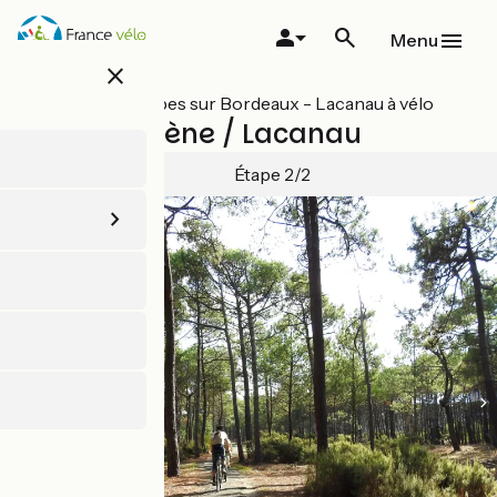
Aller
au
Menu
contenu
close
principal
Toutes les étapes sur Bordeaux - Lacanau à vélo
Sainte-Hélène / Lacanau
Étape 2/2