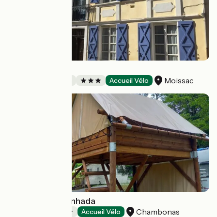
Ultreïa Moissac
Moissac
Chambres d'Hôtes
Accueil Vélo
Camping Castanhada
Chambonas
Campings
Accueil Vélo