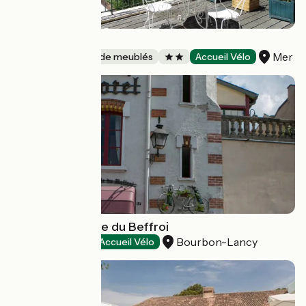
M1
Mer
Gîtes et locations de meublés
Accueil Vélo
Hôtel La Tourelle du Beffroi
Bourbon-Lancy
Hôtels
Accueil Vélo