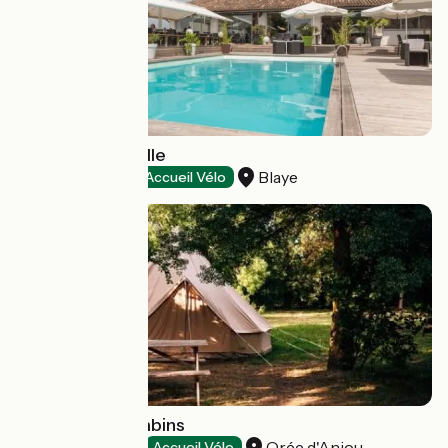
Hôtel La Citadelle
Blaye
Hôtels
Accueil Vélo
Camping Les Babins
Orée d'Anjou
Campings
Accueil Vélo