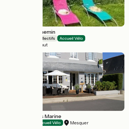
A chacun son chemin
Hébergements collectifs
Accueil Vélo
Livinhac-le-Haut
Hôtel - Le Relais Marine
Mesquer
Hôtels
Accueil Vélo