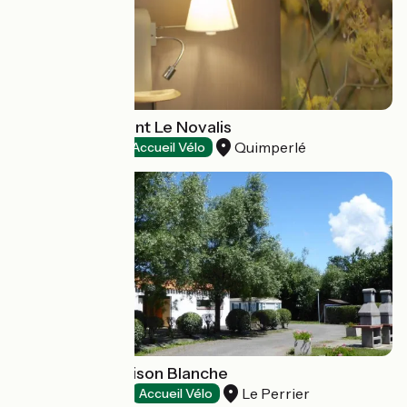
Hôtel - restaurant Le Novalis
Quimperlé
Hôtels
Accueil Vélo
Camping La Maison Blanche
Le Perrier
Campings
Accueil Vélo