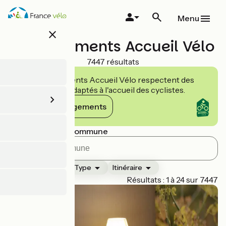
Aller
au
Menu
contenu
close
principal
Hébergements Accueil Vélo
7447 résultats
Les établissements Accueil Vélo respectent des
engagements adaptés à l'accueil des cyclistes.
Voir les engagements
Rechercher par commune
Classement
Type
Itinéraire
Page 1
Résultats : 1 à 24 sur 7447