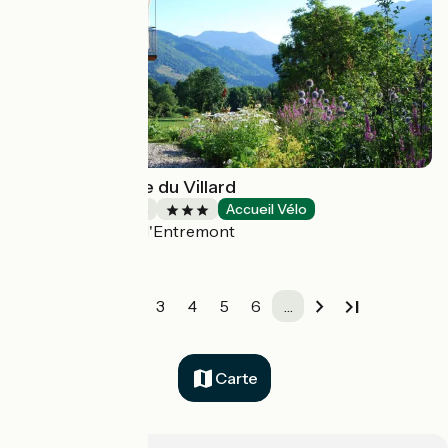
L'ancienne école du Villard
Chambres d'Hôtes
Accueil Vélo
Saint-Pierre-d'Entremont
1
2
3
4
5
6
…
Carte