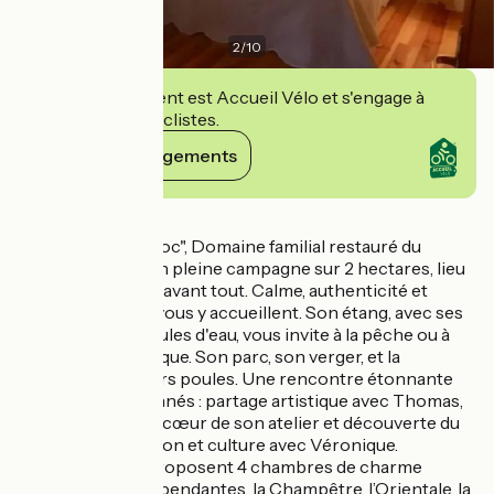
2
/
10
Cet établissement est Accueil Vélo et s'engage à
accueillir des cyclistes.
Voir ses engagements
Détails
Bienvenue à "Méroc", Domaine familial restauré du
XVIIIème siècle, en pleine campagne sur 2 hectares, lieu
d'Art et de Poésie avant tout. Calme, authenticité et
douceur de vivre vous y accueillent. Son étang, avec ses
canards et ses poules d'eau, vous invite à la pêche ou à
une balade en barque. Son parc, son verger, et la
compagnie de leurs poules. Une rencontre étonnante
avec deux passionnés : partage artistique avec Thomas,
artiste peintre, au cœur de son atelier et découverte du
patrimoine, tradition et culture avec Véronique.
Vos hôtes vous proposent 4 chambres de charme
entièrement indépendantes, la Champêtre, l’Orientale, la