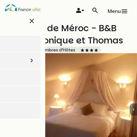
Aller
au
Menu
contenu
close
principal
Domaine de Méroc - B&B
Chez Véronique et Thomas
Accueil Vélo
Chambres d'Hôtes