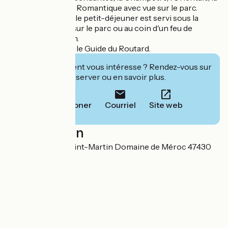
Cabane et la Suite Romantique avec vue sur le parc.
Selon les saisons, le petit-déjeuner est servi sous la
pergola avec vue sur le parc ou au coin d'un feu de
cheminée au salon.
Recommandé par le Guide du Routard.
Cet établissement vous intéresse ? Rendez-vous sur
leur site pour réserver ou en savoir plus.
Téléphoner
Courriel
Site web
Localisation
1127 chemin de saint-Martin Domaine de Méroc 47430
Le Mas-d'Agenais