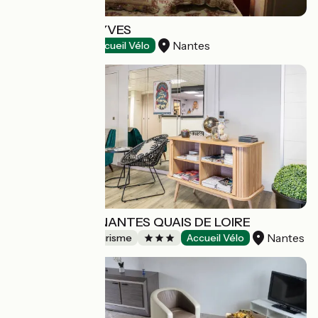
HÔTEL SAINT YVES
Nantes
Hôtels
Accueil Vélo
APPART'CITY NANTES QUAIS DE LOIRE
Nantes
Résidences de tourisme
Accueil Vélo