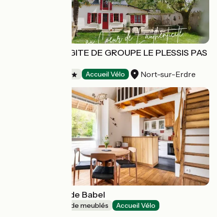
GITE D'ETAPE/GITE DE GROUPE LE PLESSIS PAS
BRUNET
Nort-sur-Erdre
Gîtes d'étape
Accueil Vélo
Le Petit Moulin de Babel
Gîtes et locations de meublés
Accueil Vélo
Val-Couesnon