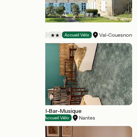
Ô Jardin Sakura
Val-Couesnon
Chambres d'Hôtes
Accueil Vélo
OLDEGAR Hôtel-Bar-Musique
Nantes
Hôtels
Accueil Vélo