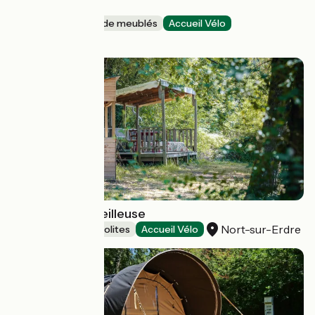
Le Lodge
Gîtes et locations de meublés
Accueil Vélo
Val-Couesnon
CABANE La Cueilleuse
Nort-sur-Erdre
Hébergements insolites
Accueil Vélo