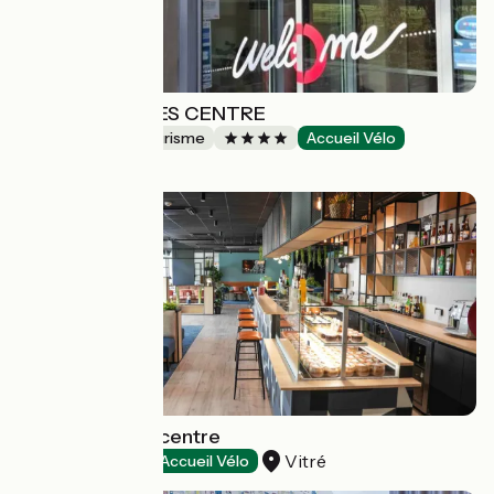
ADAGIO NANTES CENTRE
Résidences de tourisme
Accueil Vélo
Nantes
Hôtel Ibis Vitré centre
Vitré
Hôtels
Accueil Vélo