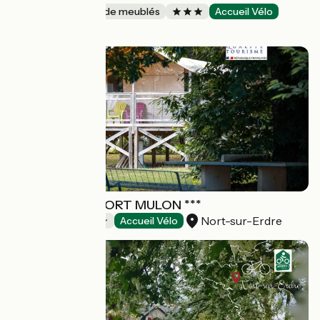
Gîtes et locations de meublés
Accueil Vélo
Val-Couesnon
CAMPING DU PORT MULON ***
Nort-sur-Erdre
Campings
Accueil Vélo