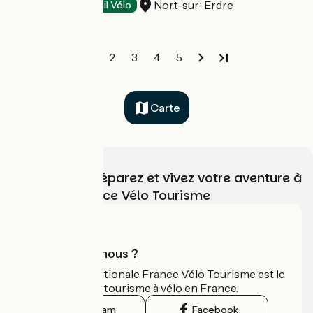
Nort-sur-Erdre
Campings
Accueil Vélo
1
2
3
4
5
Carte
Choisissez, préparez et vivez votre aventure à
vélo avec France Vélo Tourisme
Qui sommes-nous ?
L'association nationale France Vélo Tourisme est le
guide officiel du tourisme à vélo en France.
Instagram
Facebook