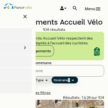
Aller
au
Menu
contenu
close
principal
Hébergements Accueil Vélo
104 résultats
Les établissements Accueil Vélo respectent des
engagements adaptés à l'accueil des cyclistes.
Voir les engagements
Rechercher par commune
Classement
Type
Itinéraire
1
La Régalante
Réinitialiser tous les filtres
Page 1
Résultats : 1 à 24 sur 104