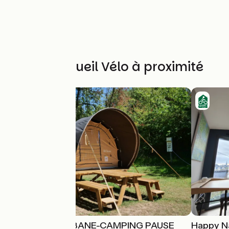
Autres Accueil Vélo à proximité
LOCATION DK'BANE-CAMPING PAUSE
Happy N