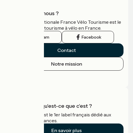
Qui sommes-nous ?
L'association nationale France Vélo Tourisme est le
guide officiel du tourisme à vélo en France.
Instagram
Facebook
Contact
Notre mission
Espace Presse
Espace Pro
Accueil Vélo qu'est-ce que c'est ?
Accueil Vélo c'est le 1er label français dédié aux
cyclistes en vacances.
En savoir plus