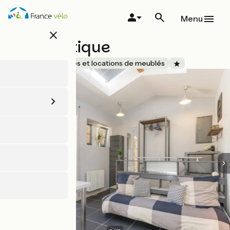
Aller
au
Menu
contenu
close
principal
L'Authentique
Accueil Vélo
Gîtes et locations de meublés