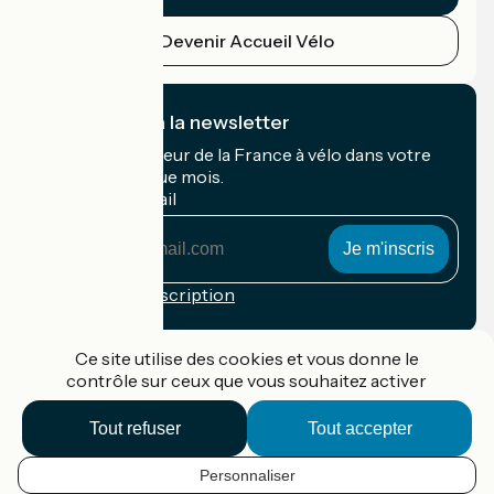
Devenir Accueil Vélo
Je m'abonne à la newsletter
Recevez le meilleur de la France à vélo dans votre
boîte mail chaque mois.
Mon adresse mail
Mon
adresse
mail
Conditions d'inscription
Financé dans le cadre de Destination France
Ce site utilise des cookies et vous donne le
contrôle sur ceux que vous souhaitez activer
Tout refuser
Tout accepter
Accueil Vélo Pro
Contact
Personnaliser
Mentions légales
FR