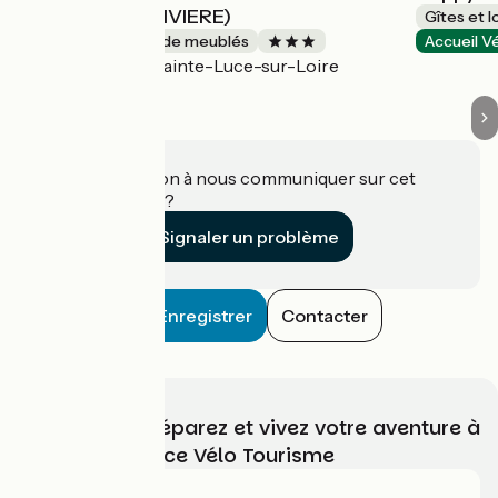
LOIRE (BELLE RIVIERE)
Gîtes et 
Gîtes et locations de meublés
Accueil V
Sainte-Luce-sur-Loire
Accueil Vélo
Une information à nous communiquer sur cet
établissement ?
Signaler un problème
Enregistrer
Contacter
Choisissez, préparez et vivez votre aventure à
vélo avec France Vélo Tourisme