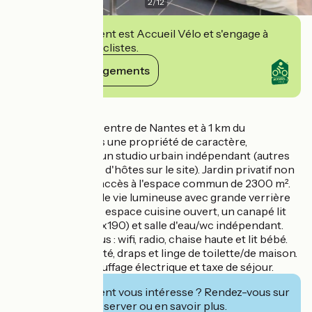
2
/
12
Cet établissement est Accueil Vélo et s'engage à
accueillir des cyclistes.
Voir ses engagements
Détails
Situé à 10 min du centre de Nantes et à 1 km du
périphérique dans une propriété de caractère,
l'Authentique est un studio urbain indépendant (autres
gîtes et chambres d'hôtes sur le site). Jardin privatif non
clos de 100 m² et accès à l'espace commun de 2300 m².
Plain pied : pièce de vie lumineuse avec grande verrière
de toit incluant un espace cuisine ouvert, un canapé lit
coulissant (lit 140x190) et salle d'eau/wc indépendant.
Equipements inclus : wifi, radio, chaise haute et lit bébé.
Compris: électricité, draps et linge de toilette/de maison.
Non compris: chauffage électrique et taxe de séjour.
Cet établissement vous intéresse ? Rendez-vous sur
leur site pour réserver ou en savoir plus.