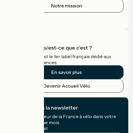
Notre mission
Espace Presse
Espace Pro
Accueil Vélo qu'est-ce que c'est ?
Accueil Vélo c'est le 1er label français dédié aux
cyclistes en vacances.
En savoir plus
Devenir Accueil Vélo
Je m'abonne à la newsletter
Recevez le meilleur de la France à vélo dans votre
boîte mail chaque mois.
Mon adresse mail