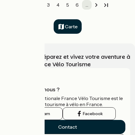
1
2
3
4
5
6
…
Carte
Choisissez, préparez et vivez votre aventure à
vélo avec France Vélo Tourisme
Qui sommes-nous ?
L'association nationale France Vélo Tourisme est le
guide officiel du tourisme à vélo en France.
Instagram
Facebook
Contact