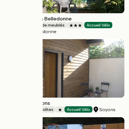
Orionde Gîte en Belledonne
Gîtes et locations de meublés
Accueil Vélo
Laval-en-Belledonne
La Gare de Soyons
Soyons
Hébergements insolites
Accueil Vélo