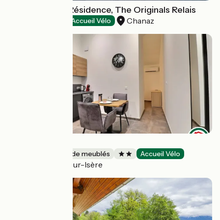
Shana Hôtel & Résidence, The Originals Relais
Chanaz
Hôtels
Accueil Vélo
Cassiopée
Gîtes et locations de meublés
Accueil Vélo
Châteauneuf-sur-Isère