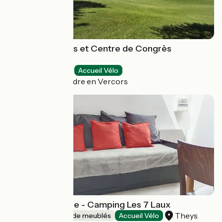
Village vacances et Centre de Congrès
L'Escandille
Villages vacances
Accueil Vélo
Autrans-Méaudre en Vercors
Studio montagne - Camping Les 7 Laux
Theys
Gîtes et locations de meublés
Accueil Vélo