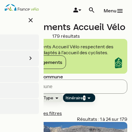
Aller
au
Menu
contenu
close
principal
Hébergements Accueil Vélo
179 résultats
Les établissements Accueil Vélo respectent des
engagements adaptés à l'accueil des cyclistes.
Voir les engagements
Rechercher par commune
Classement
Type
Itinéraire
1
La Belle Via
Réinitialiser tous les filtres
Page 1
Résultats : 1 à 24 sur 179