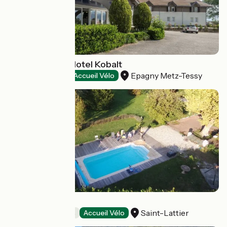
Best Western Hotel Kobalt
Epagny Metz-Tessy
Hôtels
Accueil Vélo
Le Cèdre bleu
Saint-Lattier
Chambres d'Hôtes
Accueil Vélo