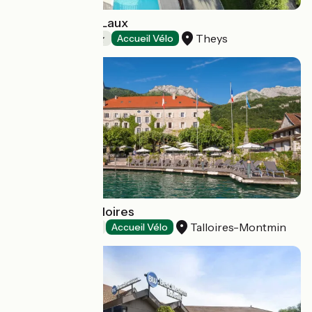
Camping Les 7 Laux
Theys
Campings
Accueil Vélo
L'Abbaye de Talloires
Talloires-Montmin
Hôtels
Accueil Vélo