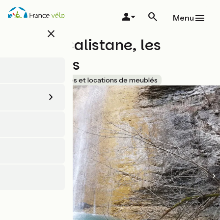
Aller
au
Menu
contenu
close
principal
Gite de Calistane, les
Cascades
Accueil Vélo
Gîtes et locations de meublés