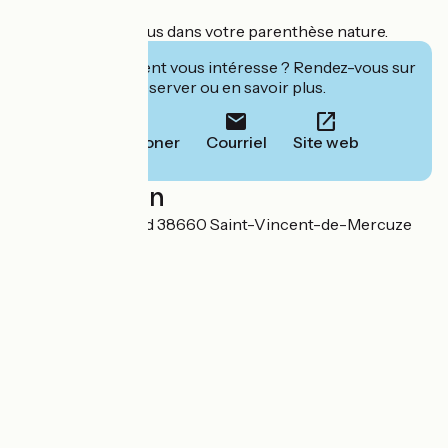
Soyez les bienvenus dans votre parenthèse nature.
Cet établissement vous intéresse ? Rendez-vous sur
leur site pour réserver ou en savoir plus.
Téléphoner
Courriel
Site web
Localisation
6d, Rue Haussipied 38660 Saint-Vincent-de-Mercuze