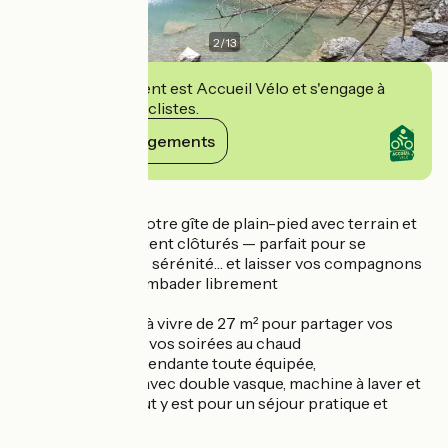
2
/
13
Cet établissement est Accueil Vélo et s'engage à
accueillir des cyclistes.
Voir ses engagements
Détails
Bienvenue dans notre gîte de plain-pied avec terrain et
terrasse entièrement clôturés — parfait pour se
détendre en toute sérénité… et laisser vos compagnons
à quatre pattes gambader librement
Le gîte propose
une grande pièce à vivre de 27 m² pour partager vos
repas, vos rires et vos soirées au chaud
Une cuisine indépendante toute équipée,
Une salle de bain avec double vasque, machine à laver et
WC séparés — tout y est pour un séjour pratique et
confortable !