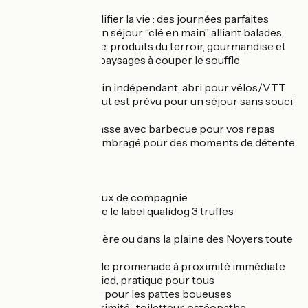
toutou
Et pour vous simplifier la vie : des journées parfaites
proposées pour un séjour “clé en main” alliant balades,
nature, découverte, produits du terroir, gourmandise et
détente dans des paysages à couper le souffle
Parking privé, jardin indépendant, abri pour vélos/VTT
et local à skis — tout est prévu pour un séjour sans souci
Profitez de la terrasse avec barbecue pour vos repas
d’été et du jardin ombragé pour des moments de détente
en plein air
Nos labels:
Accueil des animaux de compagnie
Notre gîte possède le label qualidog 3 truffes
Terrain clôturé
Balades vers la rivière ou dans la plaine des Noyers toute
proche
Forêt et sentiers de promenade à proximité immédiate
Maison de plain-pied, pratique pour tous
Jet d’eau extérieur pour les pattes boueuses
Prestations à proximité : toiletteur, ostéopathe,