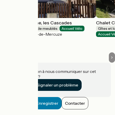
Gite de Calistane, les Cascades
Chalet 
Gîtes et locations de meublés
Accueil Vélo
Gîtes et 
Saint-Vincent-de-Mercuze
Accueil V
Une information à nous communiquer sur cet
établissement ?
Signaler un problème
Enregistrer
Contacter