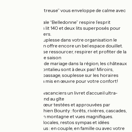
Côté nuit :
La chambre “Chartreuse” vous enveloppe de calme avec
son lit en 140.
La chambre familiale “Belledonne” respire l’esprit
montagne avec un lit 140 et deux lits superposés pour
les petits aventuriers.
Et pour plus de souplesse dans votre organisation le
canapé-lit du salon offre encore un bel espace douillet.
Un lieu idéal pour se ressourcer, respirer et profiter de la
montagne en toute saison
Et pour les invités de mariage dans la région, les châteaux
du Touvet et de Montalieu sont à deux pas! Miroirs,
équipement de repassage, souplesse sur les horaires
d'arrivée, tout sera mis en œuvre pour votre confort!
A disposition des vacanciers un livret d’accueil ultra-
complet vous attend au gîte
Balades coup de cœur testées et approuvées par
Christine et son chien Bounty : forêts, rivières, cascades,
lacs, randonnée en montagne et vues magnifiques.
Bonnes adresses locales, restos sympas et idées
d’activités pour tous : en couple, en famille ou avec votre