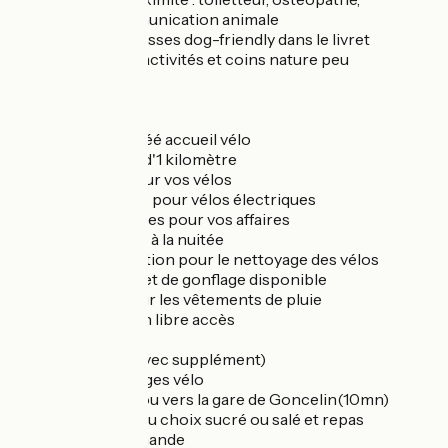
vétérinaire, communication animale
Nombreuses adresses dog-friendly dans le livret
d’accueil : restos, activités et coins nature peu
fréquentés
Accueil Vélo
Notre gîte est agréé accueil vélo
Belle Via à moins d'1 kilomètre
Local sécurisé pour vos vélos
Recharge gratuite pour vélos électriques
Consignes gratuites pour vos affaires
Location possible à la nuitée
Jet d’eau à disposition pour le nettoyage des vélos
Kit de réparation et de gonflage disponible
Fil d’étendage pour les vêtements de pluie
Machine à laver en libre accès
Les autres plus (avec supplément)
Transfert de bagages vélo
Transfert depuis ou vers la gare de Goncelin(10mn)
Petits déjeuners au choix sucré ou salé et repas
possibles sur demande