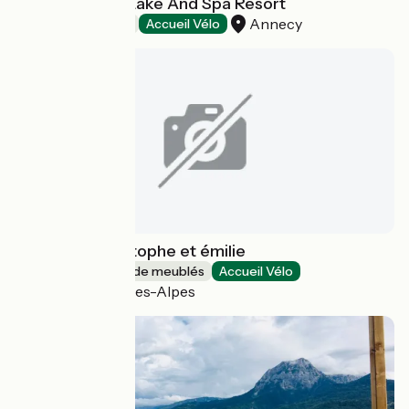
Les Trésoms - Lake And Spa Resort
Annecy
Hôtels
Accueil Vélo
Gîte chez Christophe et émilie
Gîtes et locations de meublés
Accueil Vélo
Châteauroux-les-Alpes