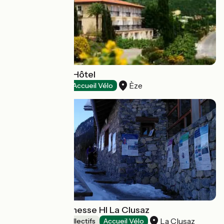
Eze Hermitage Hôtel
Èze
Hôtels
Accueil Vélo
Auberge de jeunesse HI La Clusaz
La Clusaz
Hébergements collectifs
Accueil Vélo