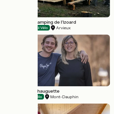
"Glamping" au camping de l'Izoard
Arvieux
Campings
Accueil Vélo
Auberge de l'Echauguette
Mont-Dauphin
Hôtels
Accueil Vélo