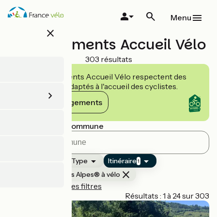
Aller
au
Menu
contenu
close
principal
Hébergements Accueil Vélo
303 résultats
Les établissements Accueil Vélo respectent des
engagements adaptés à l'accueil des cyclistes.
Voir les engagements
Rechercher par commune
Classement
Type
Itinéraire
1
Route des Grandes Alpes® à vélo
Réinitialiser tous les filtres
Page 1
Résultats : 1 à 24 sur 303