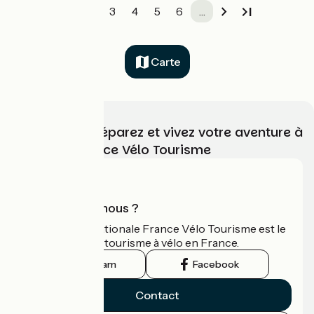
1
2
3
4
5
6
…
Carte
Choisissez, préparez et vivez votre aventure à
vélo avec France Vélo Tourisme
Qui sommes-nous ?
L'association nationale France Vélo Tourisme est le
guide officiel du tourisme à vélo en France.
Instagram
Facebook
Contact