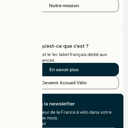
Notre mission
Espace Presse
Espace Pro
Accueil Vélo qu'est-ce que c'est ?
Accueil Vélo c'est le 1er label français dédié aux
cyclistes en vacances.
En savoir plus
Devenir Accueil Vélo
Je m'abonne à la newsletter
Recevez le meilleur de la France à vélo dans votre
boîte mail chaque mois.
Mon adresse mail