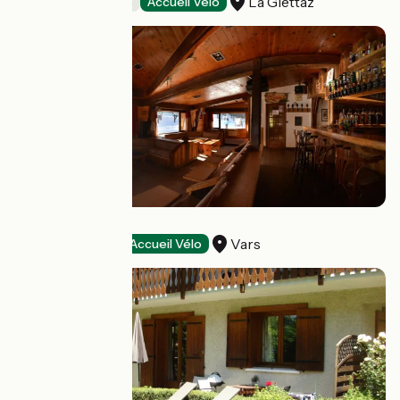
La Giettaz
Chambres d'Hôtes
Accueil Vélo
Les Escondus
Vars
Hôtels
Accueil Vélo