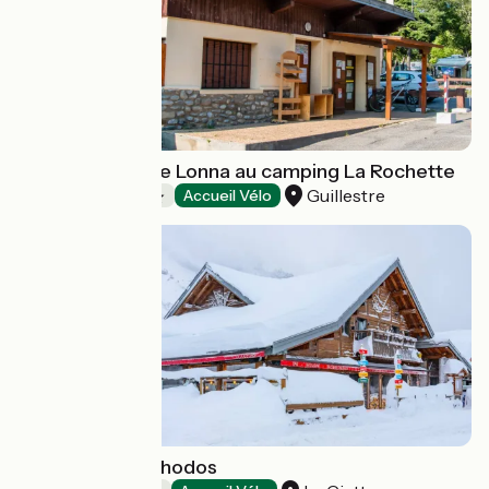
Cabane perchée Lonna au camping La Rochette
Guillestre
Campings
Accueil Vélo
Le Chalet des Rhodos