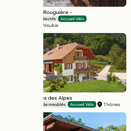
Gite d'étape La Rouguière -
Hébergements collectifs
Accueil Vélo
Saint-Martin-Vésubie
Chalet Les Roses des Alpes
Thônes
Gîtes et locations de meublés
Accueil Vélo