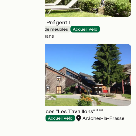
CARPE DIEM Le Prégentil
Gîtes et locations de meublés
Accueil Vélo
Le Bourg-d'Oisans
PRO BTP vacances "Les Tavaillons" ***
Arâches-la-Frasse
Villages vacances
Accueil Vélo