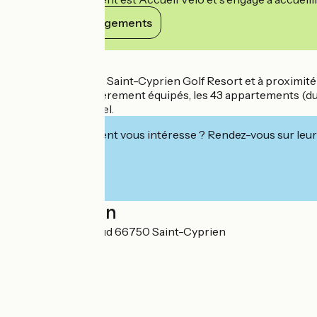
Voir ses engagements
Détails
Située au cœur du Saint-Cyprien Golf Resort et à proximité 
Modernes et entièrement équipés, les 43 appartements (du T
cadre exceptionnel.
Cet établissement vous intéresse ? Rendez-vous sur leur 
Localisation
5 rue Jouy d'Arnaud 66750 Saint-Cyprien