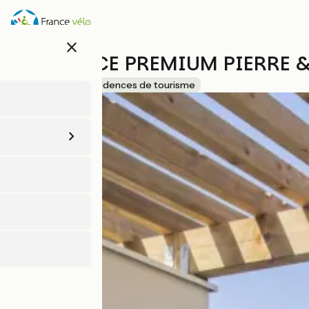
Aller
au
contenu
close
principal
RESIDENCE PREMIUM PIERRE 
Accueil Vélo
Résidences de tourisme