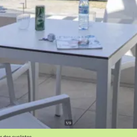
1
/
9
r des cyclistes.