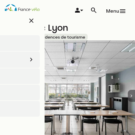
Aller
au
Menu
contenu
close
principal
Q7 Lodge Lyon
Accueil Vélo
Résidences de tourisme