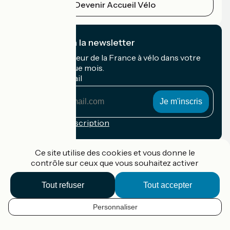
Devenir Accueil Vélo
Je m'abonne à la newsletter
Recevez le meilleur de la France à vélo dans votre
boîte mail chaque mois.
Mon adresse mail
Mon
adresse
mail
Conditions d'inscription
Financé dans le cadre de Destination France
Ce site utilise des cookies et vous donne le
contrôle sur ceux que vous souhaitez activer
Tout refuser
Tout accepter
Accueil Vélo Pro
Contact
Personnaliser
Mentions légales
FR
Confidentialité