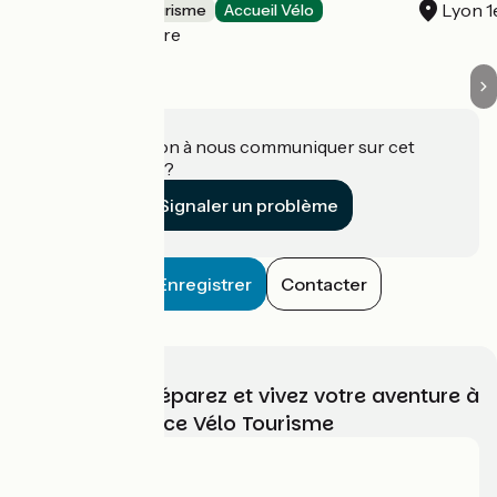
Lyon 1
Résidences de tourisme
Accueil Vélo
Caluire-et-Cuire
Une information à nous communiquer sur cet
établissement ?
Signaler un problème
Enregistrer
Contacter
Choisissez, préparez et vivez votre aventure à
vélo avec France Vélo Tourisme