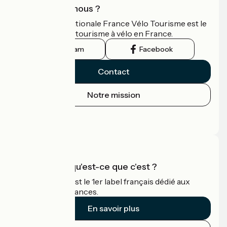
Qui sommes-nous ?
L'association nationale France Vélo Tourisme est le
guide officiel du tourisme à vélo en France.
Instagram
Facebook
Contact
Notre mission
Espace Presse
Espace Pro
Accueil Vélo qu'est-ce que c'est ?
Accueil Vélo c'est le 1er label français dédié aux
cyclistes en vacances.
En savoir plus