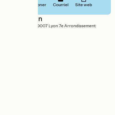
Téléphoner
Courriel
Site web
Localisation
7 rue Félix Brun 69007 Lyon 7e Arrondissement