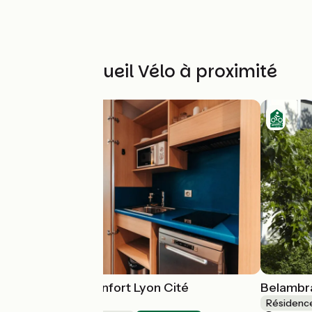
Autres Accueil Vélo à proximité
Appart' City Confort Lyon Cité
Belambra
Internationale
Résidenc