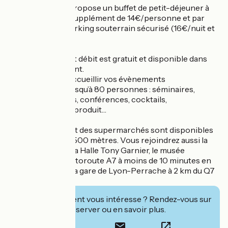
L'établissement propose un buffet de petit-déjeuner à
volonté pour un supplément de 14€/personne et par
jour ainsi qu'un parking souterrain sécurisé (16€/nuit et
par véhicule).
Le réseau wifi haut débit est gratuit et disponible dans
tout l'établissement.
Un espace peut accueillir vos évènements
professionnels, jusqu’à 80 personnes : séminaires,
réunions d’affaires, conférences, cocktails,
présentations de produit…
Des restaurants et des supermarchés sont disponibles
dans un rayon de 500 mètres. Vous rejoindrez aussi la
salle de concert La Halle Tony Garnier, le musée
Confluence et l'autoroute A7 à moins de 10 minutes en
voiture, ainsi que la gare de Lyon-Perrache à 2 km du Q7
LODGE.
Cet établissement vous intéresse ? Rendez-vous sur
leur site pour réserver ou en savoir plus.