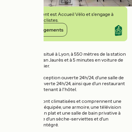
2
/
55
Cet établissement est Accueil Vélo et s'engage à
accueillir des cyclistes.
Voir ses engagements
Détails
Le Q7 LODGE est situé à Lyon, à 550 mètres de la station
de métro Place Jean Jaurès et à 5 minutes en voiture de
la Halle Tony Garnier.
Il dispose d'une réception ouverte 24h/24, d'une salle de
fitness gratuite ouverte 24h/24, ainsi que d'un restaurant
italien sur place attenant à l'hôtel.
Tous les studios sont climatisées et comprennent une
kitchenette toute équipée, une armoire, une télévision
par satellite à écran plat et une salle de bain privative à
l'italienne pourvue d'un sèche-serviettes et d'un
système de radio intégré.