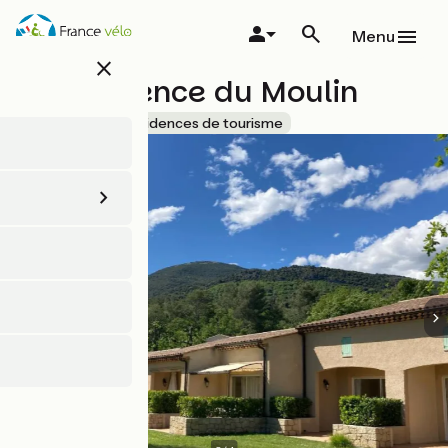
Aller
au
Menu
contenu
close
principal
La Résidence du Moulin
Accueil Vélo
Résidences de tourisme