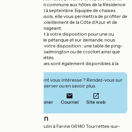
La piscine 12mx6m commune aux hôtes de la Résidence
est chauffée d'avril à septembre. Equipée de chaises
longues et de parasols, elle vous permettra de profiter de
l'exceptionnel ensoleillement de la Côte d'Azur et de
vous détendre en nageant.
Le boulodrome est à votre disposition pour une ou
plusieurs parties de pétanque et sur demande, nous
pouvons mettre à votre disposition : une table de ping-
pong, des jeux de badmington ou de crocket ainsi que
divers jeux de sociétés.
Des VTT électriques sont également disponibles à la
location.
Cet établissement vous intéresse ? Rendez-vous sur
leur site pour réserver ou en savoir plus.
Téléphoner
Courriel
Site web
Localisation
419 Chemin du Moulin à Farine 06140 Tourrettes-sur-