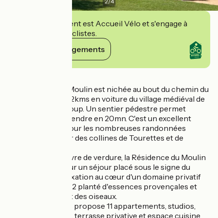
2
/
4
Cet établissement est Accueil Vélo et s'engage à
accueillir des cyclistes.
Voir ses engagements
Détails
La Résidence du Moulin est nichée au bout du chemin du
Moulin à Farine, à 2kms en voiture du village médiéval de
Tourrettes-sur-Loup. Un sentier pédestre permet
également de s'y rendre en 20mn. C'est un excellent
point de départ pour les nombreuses randonnées
possibles au cœur des collines de Tourettes et de
l'arrière Pays.
Située dans un havre de verdure, la Résidence du Moulin
vous accueille pour un séjour placé sous le signe du
calme et de la relaxation au cœur d'un domaine privatif
de plus de 5000m2 planté d'essences provençales et
bercé par le chant des oiseaux.
La résidence vous propose 11 appartements, studios,
duplex et 2 pièces, terrasse privative et espace cuisine.