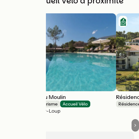
Autres Accueil Vélo à proximité
La Résidence du Moulin
Résidenc
Résidences de tourisme
Accueil Vélo
Résidenc
Tourrettes-sur-Loup