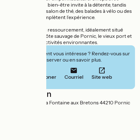
massages et soins bien-être invite à la détente, tandis
qu’une piscine, un salon de thé, des balades à vélo ou des
sorties paddle complètent l’expérience.
Un lieu propice au ressourcement, idéalement situé
pour explorer la côte sauvage de Pornic, le vieux port et
les nombreuses activités environnantes.
Cet établissement vous intéresse ? Rendez-vous sur
leur site pour réserver ou en savoir plus.
Téléphoner
Courriel
Site web
Localisation
Rue des Noëlles La Fontaine aux Bretons 44210 Pornic