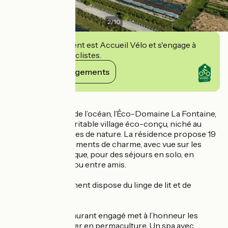
2
/
10
Cet établissement est Accueil Vélo et s'engage à
accueillir des cyclistes.
Voir ses engagements
Détails
Située à deux pas de l’océan, l’Éco-Domaine La Fontaine,
à Pornic est un véritable village éco-conçu, niché au
cœur de 12 hectares de nature. La résidence propose 19
studios et appartements de charme, avec vue sur les
jardins ou l’Atlantique, pour des séjours en solo, en
couple, en famille ou entre amis.
Chaque hébergement dispose du linge de lit et de
toilette.
Sur place, un restaurant engagé met à l’honneur les
produits du potager en permaculture. Un spa avec