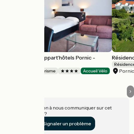
Westotel Life Appart'hôtels Pornic -
Résidenc
Résidence 4*
Résidenc
Porni
Résidences de tourisme
Accueil Vélo
Pornic
Une information à nous communiquer sur cet
établissement ?
Signaler un problème