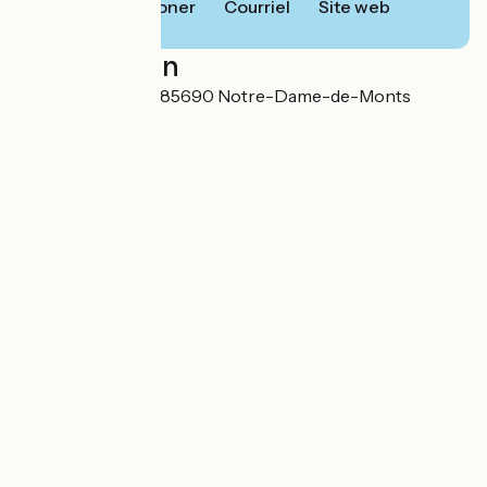
Téléphoner
Courriel
Site web
Localisation
78, rue de la Braie 85690 Notre-Dame-de-Monts