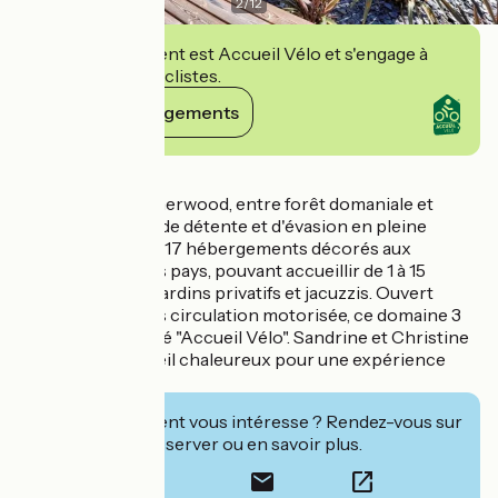
2
/
12
Cet établissement est Accueil Vélo et s'engage à
accueillir des cyclistes.
Voir ses engagements
Détails
Le Domaine Le Sherwood, entre forêt domaniale et
océan, est un lieu de détente et d'évasion en pleine
nature. Il propose 17 hébergements décorés aux
couleurs de divers pays, pouvant accueillir de 1 à 15
personnes, avec jardins privatifs et jacuzzis. Ouvert
toute l’année, sans circulation motorisée, ce domaine 3
étoiles est labellisé "Accueil Vélo". Sandrine et Christine
assurent un accueil chaleureux pour une expérience
unique.
Cet établissement vous intéresse ? Rendez-vous sur
leur site pour réserver ou en savoir plus.