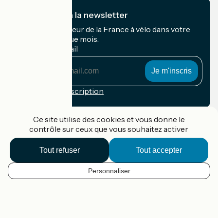
Je m'abonne à la newsletter
Recevez le meilleur de la France à vélo dans votre
boîte mail chaque mois.
Mon adresse mail
Mon
adresse
mail
Conditions d'inscription
Financé dans le cadre de Destination France
Ce site utilise des cookies et vous donne le
contrôle sur ceux que vous souhaitez activer
Tout refuser
Tout accepter
Accueil Vélo Pro
Contact
Personnaliser
Mentions légales
FR
Confidentialité
Contact
Options de carte
Réalisation :
StudioJuillet
et
France Vélo Tourisme
Fond de carte par défaut