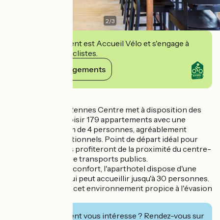
2
/
3
Cet établissement est Accueil Vélo et s'engage à
accueillir des cyclistes.
Voir ses engagements
Détails
L'Adagio Access Rennes Centre met à disposition des
clients affaire et loisir 179 appartements avec une
capacité maximum de 4 personnes, agréablement
aménagés et fonctionnels. Point de départ idéal pour
visiter la ville. Tous profiteront de la proximité du centre-
ville et du réseau de transports publics.
Toujours visant le confort, l'aparthotel dispose d'une
salle de réunion qui peut accueillir jusqu'à 30 personnes.
Vous apprécierez cet environnement propice à l'évasion
et à la détente.
Cet établissement vous intéresse ? Rendez-vous sur