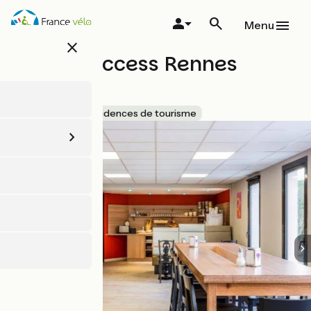
Aller
au
Menu
contenu
close
principal
Adagio Access Rennes
Centre
Accueil Vélo
Résidences de tourisme