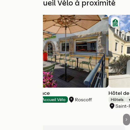
Autres Accueil Vélo à proximité
Hôtel la Résidence
Hôtel de
Roscoff
Hôtels
Accueil Vélo
Hôtels
Saint