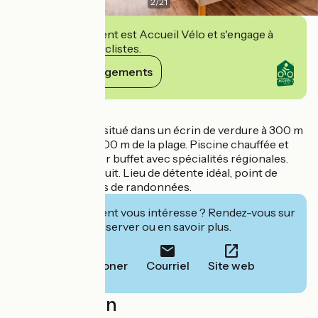
2
/
21
Cet établissement est Accueil Vélo et s'engage à
accueillir des cyclistes.
Voir ses engagements
Détails
Hôtel idéalement situé dans un écrin de verdure à 300 m
du Centre ville, à 100 m de la plage. Piscine chauffée et
spa. Petit-déjeuner buffet avec spécialités régionales.
Parking privé gratuit. Lieu de détente idéal, point de
départ des circuits de randonnées.
Cet établissement vous intéresse ? Rendez-vous sur
leur site pour réserver ou en savoir plus.
Téléphoner
Courriel
Site web
Localisation