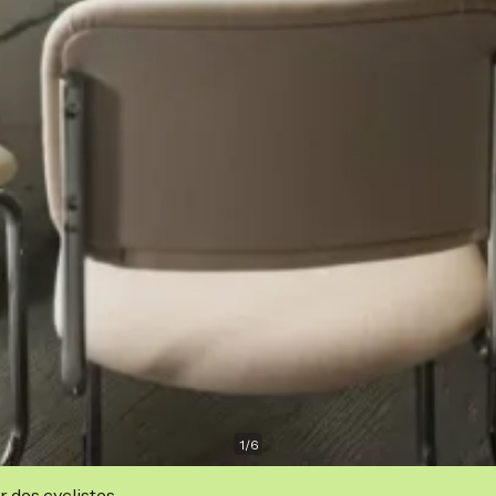
1
/
6
r des cyclistes.