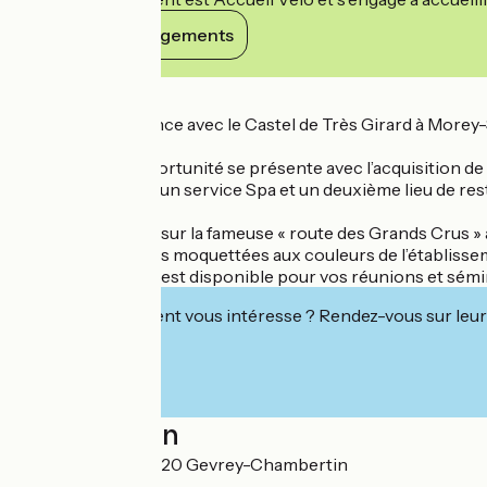
Voir ses engagements
Détails
Ô Rouge, commence avec le Castel de Très Girard à Morey-Sai
En 2020, une opportunité se présente avec l’acquisition d
supplémentaires, un service Spa et un deuxième lieu de res
Ô Rouge est situé sur la fameuse « route des Grands Crus » a
abrite 21 chambres moquettées aux couleurs de l’établisse
Une salle équipée est disponible pour vos réunions et sém
Cet établissement vous intéresse ? Rendez-vous sur leur 
Localisation
Rue de Lavaux 21220 Gevrey-Chambertin