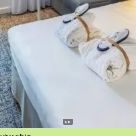
1
/
10
r des cyclistes.