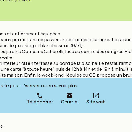
nes et entièrement équipées.
ous permettant de passer un séjour des plus agréables : une p
rvice de pressing et blanchisserie (6/7J).
 des jardins Compans Caffarelli, face au centre des congrès Pi
-ville.
térieur ou en terrasse au bord de la piscine. Le restaurant o
ne carte "à toute heure", puis de 12h à 14h et de 19h à minuit l
s maison. Enfin, le week-end, l’équipe du GB propose un brun
site pour réserver ou en savoir plus.
Téléphoner
Courriel
Site web
se