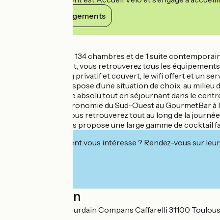
Voir ses engagements
Détails
L'hôtel dispose de 134 chambres et de 1 suite contemporai
Pour votre confort, vous retrouverez tous les équipements v
fitness, un parking privatif et couvert, le wifi offert et un se
L’établissement dispose d’une situation de choix, au milieu
profiter d’un calme absolu tout en séjournant dans le centre
Découvrez la gastronomie du Sud-Ouest au GourmetBar à l'in
forme de buffet, vous retrouverez tout au long de la journée u
notre barman vous propose une large gamme de cocktail fait
Cet établissement vous intéresse ? Rendez-vous sur leur 
Localisation
5 Place Alfonse Jourdain Compans Caffarelli 31100 Toulou