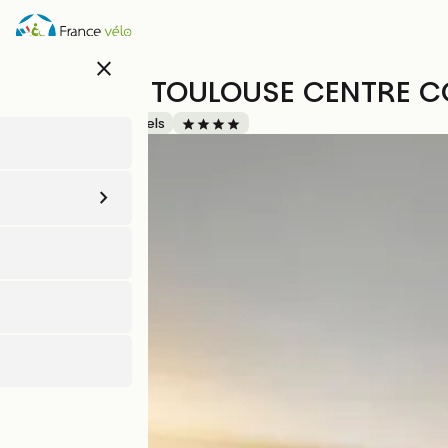
Aller
au
contenu
close
principal
NOVOTEL TOULOUSE CENTRE C
Accueil Vélo
Hôtels