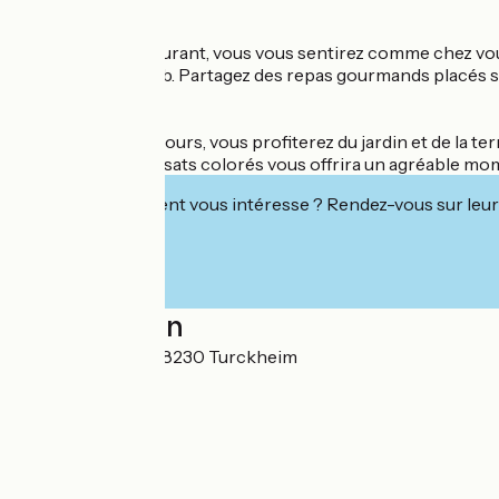
À la table du restaurant, vous vous sentirez comme chez v
ambiance Winstub. Partagez des repas gourmands placés sous
Durant les beaux jours, vous profiterez du jardin et de la t
aménagée de transats colorés vous offrira un agréable mom
Cet établissement vous intéresse ? Rendez-vous sur leur 
Localisation
29 rue Romaine 68230 Turckheim