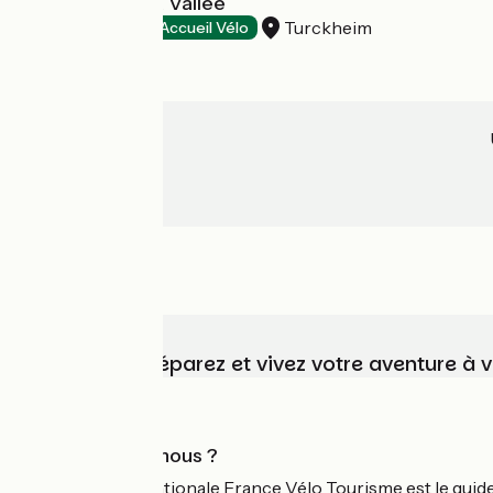
Les Portes de la Vallée
Turckheim
Hôtels
Accueil Vélo
Choisissez, préparez et vivez votre aventure à 
Qui sommes-nous ?
L'association nationale France Vélo Tourisme est le guide 