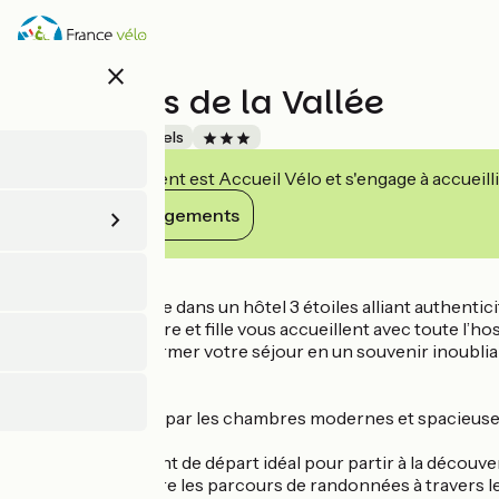
Aller
au
contenu
close
principal
Les Portes de la Vallée
Accueil Vélo
Hôtels
Cet établissement est Accueil Vélo et s'engage à accueilli
Voir ses engagements
Détails
Découvrez l’Alsace dans un hôtel 3 étoiles alliant authentici
Turckheim. Ici, mère et fille vous accueillent avec toute l’hos
tout pour transformer votre séjour en un souvenir inoublia
Vous serez séduit par les chambres modernes et spacieuses, 
L’hôtel sera le point de départ idéal pour partir à la découv
vignoble ou encore les parcours de randonnées à travers les 