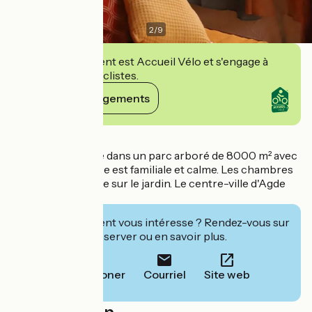
2
/
9
Cet établissement est Accueil Vélo et s'engage à
accueillir des cyclistes.
Voir ses engagements
Détails
Cet hôtel est situé dans un parc arboré de 8000 m² avec
piscine. L'ambiance est familiale et calme. Les chambres
climatisées ont vue sur le jardin. Le centre-ville d'Agde
est à 200 m.
Cet établissement vous intéresse ? Rendez-vous sur
leur site pour réserver ou en savoir plus.
Téléphoner
Courriel
Site web