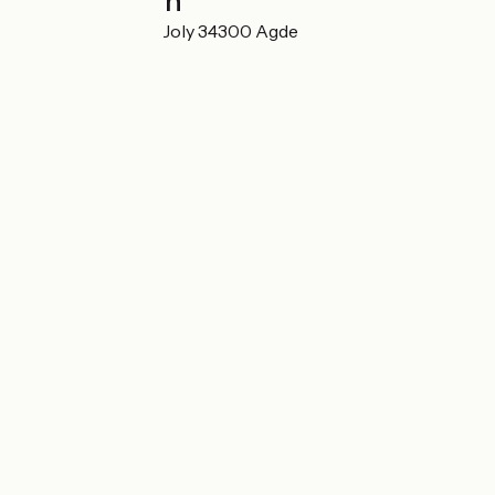
Localisation
32 rue Montée de Joly 34300 Agde