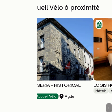
Autres Accueil Vélo à proximité
LOGIS HÔTEL YSERIA - HISTORICAL
LOGIS H
CENTER
Hôtels
Agde
Hôtels
Accueil Vélo