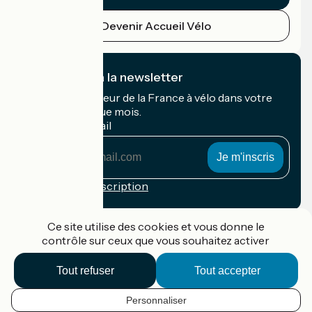
Devenir Accueil Vélo
Je m'abonne à la newsletter
Recevez le meilleur de la France à vélo dans votre
boîte mail chaque mois.
Mon adresse mail
Mon
adresse
mail
Conditions d'inscription
Financé dans le cadre de Destination France
Ce site utilise des cookies et vous donne le
contrôle sur ceux que vous souhaitez activer
Tout refuser
Tout accepter
Accueil Vélo Pro
Contact
Personnaliser
Mentions légales
FR