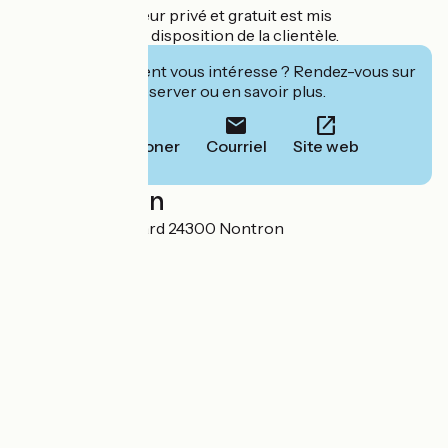
Un parking intérieur privé et gratuit est mis
exclusivement à la disposition de la clientèle.
Cet établissement vous intéresse ? Rendez-vous sur
leur site pour réserver ou en savoir plus.
Téléphoner
Courriel
Site web
Localisation
3 place Alfred Agard 24300 Nontron