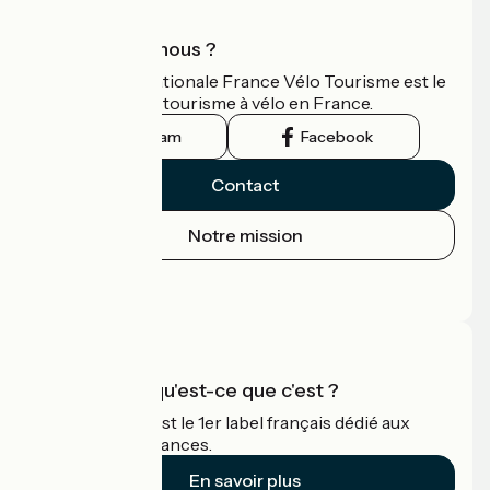
Qui sommes-nous ?
L'association nationale France Vélo Tourisme est le
guide officiel du tourisme à vélo en France.
Instagram
Facebook
Contact
Notre mission
Espace Presse
Espace Pro
Accueil Vélo qu'est-ce que c'est ?
Accueil Vélo c'est le 1er label français dédié aux
cyclistes en vacances.
En savoir plus