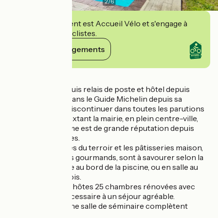
2
/
6
Cet établissement est Accueil Vélo et s'engage à
accueillir des cyclistes.
Voir ses engagements
Détails
Ancien couvent puis relais de poste et hôtel depuis
1900. L'hôtel est dans le Guide Michelin depuis sa
création et sans discontinuer dans toutes les parutions
jusqu'à ce jour. Jouxtant la mairie, en plein centre-ville,
cet hôtel de charme est de grande réputation depuis
plus de deux siècles.
Les riches recettes du terroir et les pâtisseries maison,
véritables instants gourmands, sont à savourer selon la
saison, en terrasse au bord de la piscine, ou en salle au
coin d’un feu de bois.
L’Hôtel offre à ses hôtes 25 chambres rénovées avec
tout le confort nécessaire à un séjour agréable.
Un salon de thé, une salle de séminaire complètent
l’offre.