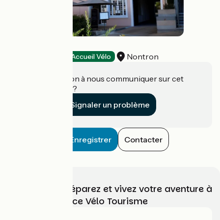
Le Grand Hôtel
Nontron
Hôtels
Accueil Vélo
Une information à nous communiquer sur cet
établissement ?
Signaler un problème
Enregistrer
Contacter
Choisissez, préparez et vivez votre aventure à
vélo avec France Vélo Tourisme