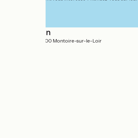
Localisation
10 Rue du Loir 41800 Montoire-sur-le-Loir