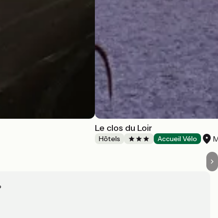
Le clos du Loir
M
Hôtels
Accueil Vélo
?