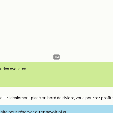
1
/
4
r des cyclistes.
llir. Idéalement placé en bord de rivière, vous pourrez profit
site pour réserver ou en savoir plus.