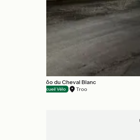
Hôtel le Petit Trôo du Cheval Blanc
Troo
Hôtels
Accueil Vélo