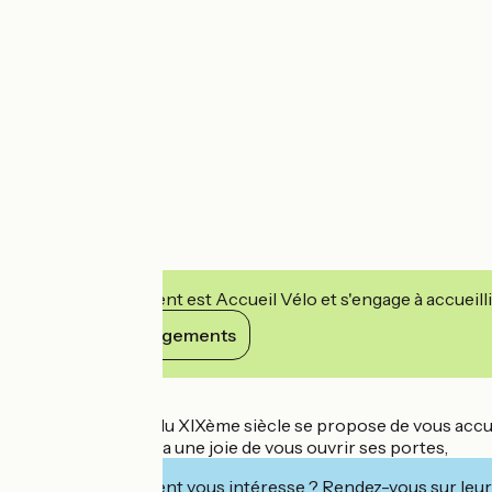
Cet établissement est Accueil Vélo et s'engage à accueilli
Voir ses engagements
Détails
Ce domaine, issu du XIXème siècle se propose de vous accuei
Clos du Loir se fera une joie de vous ouvrir ses portes,
Cet établissement vous intéresse ? Rendez-vous sur leur 