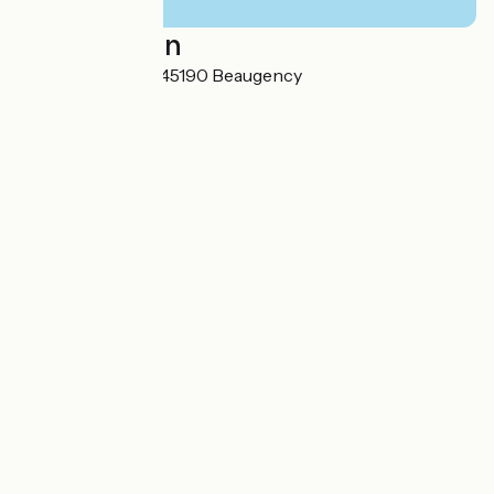
Localisation
3 avenue de Blois 45190 Beaugency