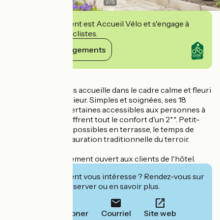
2
/
5
Cet établissement est Accueil Vélo et s'engage à
accueillir des cyclistes.
Voir ses engagements
Détails
Le Beaugency vous accueille dans le cadre calme et fleuri
de son jardin intérieur. Simples et soignées, ses 18
chambres, dont certaines accessibles aux personnes à
mobilité réduite, offrent tout le confort d'un 2**. Petit-
déjeuner et repas possibles en terrasse, le temps de
savourer une restauration traditionnelle du terroir.
Restaurant uniquement ouvert aux clients de l'hôtel.
Cet établissement vous intéresse ? Rendez-vous sur
leur site pour réserver ou en savoir plus.
Téléphoner
Courriel
Site web