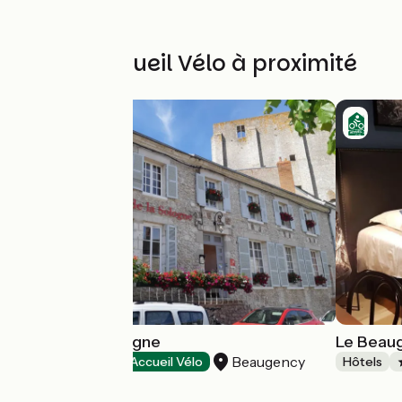
Autres Accueil Vélo à proximité
Hôtel de la Sologne
Le Beau
Beaugency
Hôtels
Accueil Vélo
Hôtels