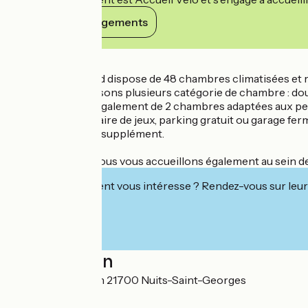
Voir ses engagements
Détails
Notre Hôtel Kyriad dispose de 48 chambres climatisées et 
Nous vous proposons plusieurs catégorie de chambre : double
Nous disposons également de 2 chambres adaptées aux per
Piscine, terrasse, aire de jeux, parking gratuit ou garage f
Chien admis avec supplément.
Wifi gratuit.
et n'oubliez pas, nous vous accueillons également au sein d
Cet établissement vous intéresse ? Rendez-vous sur leur 
Localisation
7 rue Saint Joseph 21700 Nuits-Saint-Georges