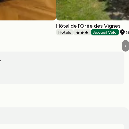
Hôtel de l'Orée des Vignes
G
Hôtels
Accueil Vélo
?