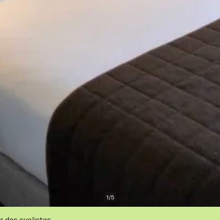
1
/
5
r des cyclistes.