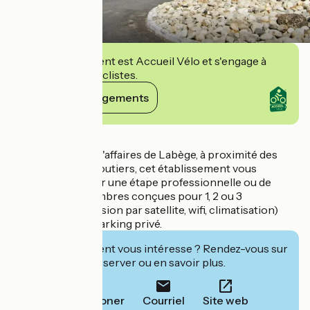
Cet établissement est Accueil Vélo et s'engage à
accueillir des cyclistes.
Voir ses engagements
Détails
Situé sur la zone d'affaires de Labège, à proximité des
principaux axes routiers, cet établissement vous
accueille 7j/7 pour une étape professionnelle ou de
détente. Des chambres conçues pour 1, 2 ou 3
personnes (télévision par satellite, wifi, climatisation)
vous attendent. Parking privé.
Cet établissement vous intéresse ? Rendez-vous sur
leur site pour réserver ou en savoir plus.
Téléphoner
Courriel
Site web