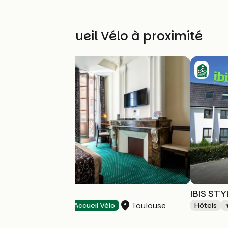
Autres Accueil Vélo à proximité
HOTEL HELIOT
IBIS ST
Toulouse
Hôtels
Accueil Vélo
Hôtels