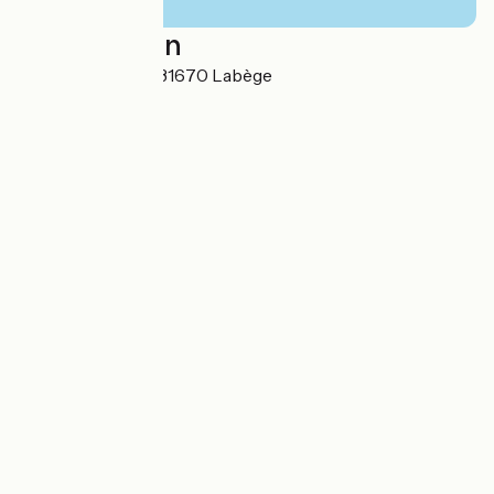
Localisation
120 Rue Garance 31670 Labège