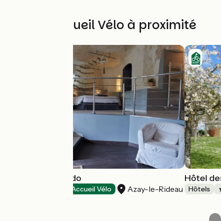
Autres Accueil Vélo à proximité
Hôtel Troglododo
Hôtel d
Azay-le-Rideau
Hôtels
Accueil Vélo
Hôtels