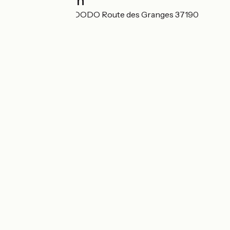
Localisation
HOTEL TROGLODODO Route des Granges 37190
Azay-le-Rideau