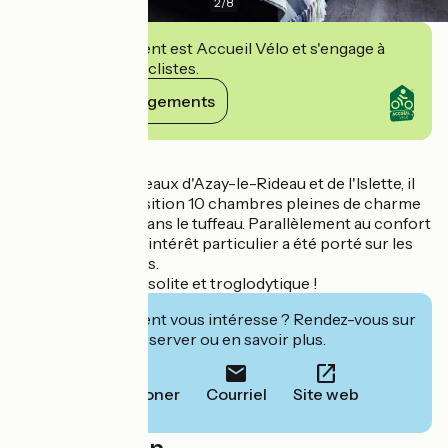
2
/
8
Cet établissement est Accueil Vélo et s'engage à
accueillir des cyclistes.
Voir ses engagements
Détails
Non loin des châteaux d'Azay-le-Rideau et de l'Islette, il
met à votre disposition 10 chambres pleines de charme
dont 6 creusées dans le tuffeau. Parallèlement au confort
des chambres, un intérêt particulier a été porté sur les
espaces extérieurs.
Une belle étape insolite et troglodytique !
Cet établissement vous intéresse ? Rendez-vous sur
leur site pour réserver ou en savoir plus.
Téléphoner
Courriel
Site web