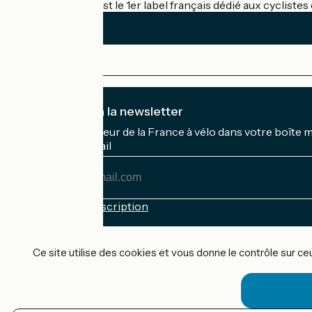
Accueil Vélo c'est le 1er label français dédié aux cycliste
Je m'abonne à la newsletter
Recevez le meilleur de la France à vélo dans votre boîte 
Mon adresse mail
Mon
adresse
mail
Conditions d'inscription
Financé dans le cadre de Destination France
Ce site utilise des cookies et vous donne le contrôle sur c
Accueil Vélo Pro