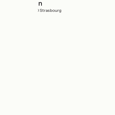
Localisation
13 rue Kuhn 67100 Strasbourg