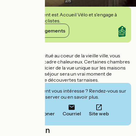
2
/
5
Cet établissement est Accueil Vélo et s'engage à
accueillir des cyclistes.
Voir ses engagements
Détails
L'Hôtel Riviere** situé au coeur de la vieille ville, vous
accueille dans un cadre chaleureux. Certaines chambres
vous feront bénéficier de la vue unique sur les maisons
sur l'Agout. Votre séjour sera un vrai moment de
dépaysement et de découvertes tarnaises.
Cet établissement vous intéresse ? Rendez-vous sur
leur site pour réserver ou en savoir plus.
Téléphoner
Courriel
Site web
Localisation