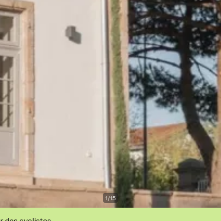
1
/
15
r des cyclistes.