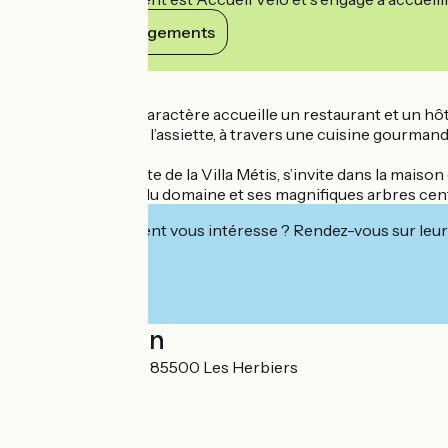
Voir ses engagements
Détails
Cette bâtisse de caractère accueille un restaurant et un hôt
chambres et dans l’assiette, à travers une cuisine gourmand
Le jardin, empreinte de la Villa Métis, s’invite dans la mais
l’environnement du domaine et ses magnifiques arbres cen
Cet établissement vous intéresse ? Rendez-vous sur leur 
Localisation
47 Rue de Saumur 85500 Les Herbiers