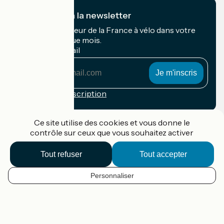
Je m'abonne à la newsletter
Recevez le meilleur de la France à vélo dans votre
boîte mail chaque mois.
Mon adresse mail
Mon
adresse
mail
Conditions d'inscription
Financé dans le cadre de Destination France
Ce site utilise des cookies et vous donne le
contrôle sur ceux que vous souhaitez activer
Tout refuser
Tout accepter
Accueil Vélo Pro
Contact
Personnaliser
Mentions légales
FR
Confidentialité
Contact
Options de carte
Réalisation :
StudioJuillet
et
France Vélo Tourisme
Fond de carte par défaut