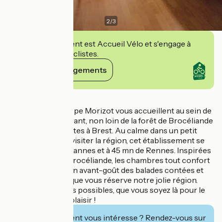
2
/
3
Cet établissement est Accueil Vélo et s'engage à
accueillir des cyclistes.
Voir ses engagements
Détails
Elisabeth et Philippe Morizot vous accueillent au sein de
leur hôtel-restaurant, non loin de la forêt de Brocéliande
et du canal de Nantes à Brest. Au calme dans un petit
village, idéal pour visiter la région, cet établissement se
situe à 30 mn de Vannes et à 45 mn de Rennes. Inspirées
des légendes de Brocéliande, les chambres tout confort
vous donneront un avant-goût des balades contées et
des découvertes que vous réserve notre jolie région.
Plusieurs formules possibles, que vous soyez là pour le
travail ou pour le plaisir !
Cet établissement vous intéresse ? Rendez-vous sur