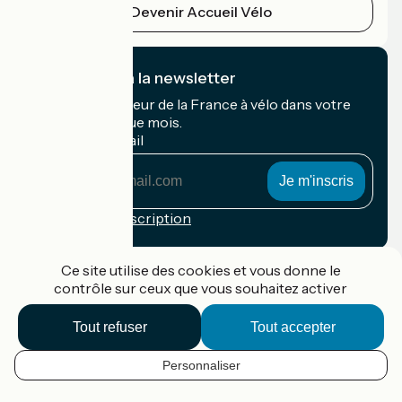
Devenir Accueil Vélo
Je m'abonne à la newsletter
Recevez le meilleur de la France à vélo dans votre
boîte mail chaque mois.
Mon adresse mail
Mon
adresse
mail
Conditions d'inscription
Financé dans le cadre de Destination France
Ce site utilise des cookies et vous donne le
contrôle sur ceux que vous souhaitez activer
Tout refuser
Tout accepter
Accueil Vélo Pro
Contact
Personnaliser
Mentions légales
FR
Confidentialité