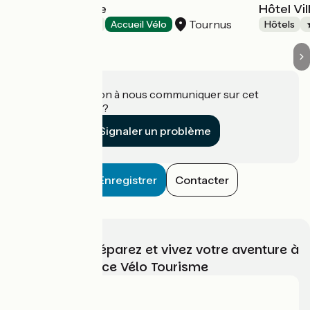
Hôtel de Greuze
Hôtel Vi
Tournus
Hôtels
Accueil Vélo
Hôtels
Une information à nous communiquer sur cet
établissement ?
Signaler un problème
Enregistrer
Contacter
Choisissez, préparez et vivez votre aventure à
vélo avec France Vélo Tourisme