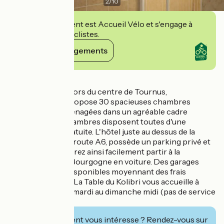
2
/
10
Cet établissement est Accueil Vélo et s'engage à
accueillir des cyclistes.
Voir ses engagements
Détails
Situé juste en dehors du centre de Tournus,
l'établissement propose 30 spacieuses chambres
insonorisées, aménagées dans un agréable cadre
verdoyant. Les chambres disposent toutes d'une
connexion wifi gratuite. L'hôtel juste au dessus de la
sortie 27 de l'autoroute A6, possède un parking privé et
gratuit. Vous pourrez ainsi facilement partir à la
découverte de la Bourgogne en voiture. Des garages
sont également disponibles moyennant des frais
supplémentaires. La Table du Kolibri vous accueille à
côté de l'hôtel du mardi au dimanche midi (pas de service
le samedi midi).
Cet établissement vous intéresse ? Rendez-vous sur