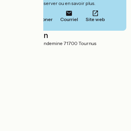
leur site pour réserver ou en savoir plus.
Téléphoner
Courriel
Site web
Localisation
ZI de la Grande Condemine 71700 Tournus