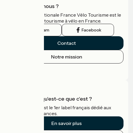
Qui sommes-nous ?
L'association nationale France Vélo Tourisme est le
guide officiel du tourisme à vélo en France.
Instagram
Facebook
Contact
Notre mission
Espace Presse
Espace Pro
Accueil Vélo qu'est-ce que c'est ?
Accueil Vélo c'est le 1er label français dédié aux
cyclistes en vacances.
En savoir plus