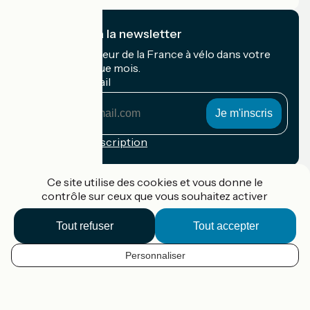
Je m'abonne à la newsletter
Recevez le meilleur de la France à vélo dans votre
boîte mail chaque mois.
Mon adresse mail
Mon
adresse
mail
Conditions d'inscription
Financé dans le cadre de Destination France
Ce site utilise des cookies et vous donne le
contrôle sur ceux que vous souhaitez activer
Tout refuser
Tout accepter
Accueil Vélo Pro
Contact
Personnaliser
Mentions légales
FR
Confidentialité
Contact
Options de carte
Réalisation :
StudioJuillet
et
France Vélo Tourisme