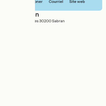
Téléphoner
Courriel
Site web
Localisation
Hameau de Combes 30200 Sabran