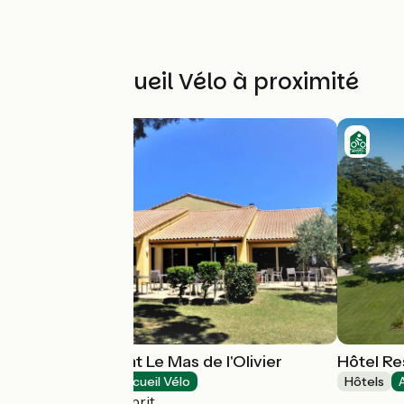
Autres Accueil Vélo à proximité
Hôtel Restaurant Le Mas de l'Olivier
Hôtel R
Hôtels
Accueil Vélo
Hôtels
Pont-Saint-Esprit