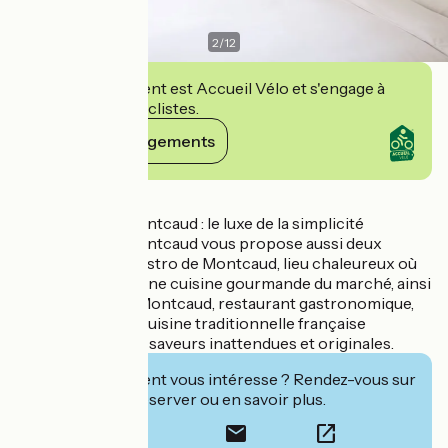
2
/
12
Cet établissement est Accueil Vélo et s'engage à
accueillir des cyclistes.
Voir ses engagements
Détails
Le Château de Montcaud : le luxe de la simplicité
Le Château de Montcaud vous propose aussi deux
restaurants : Le Bistro de Montcaud, lieu chaleureux où
vous dégusterez une cuisine gourmande du marché, ainsi
que Le Cèdre de Montcaud, restaurant gastronomique,
qui propose une cuisine traditionnelle française
revisitée avec des saveurs inattendues et originales.
Cet établissement vous intéresse ? Rendez-vous sur
leur site pour réserver ou en savoir plus.