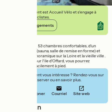
2
/
12
Cet établissement est Accueil Vélo et s'engage à
accueillir des cyclistes.
Voir ses engagements
Détails
L'hôtel dispose de 53 chambres confortables, d'un
espace bien-être (sauna, salle de remise en forme) et
d'une terrasse panoramique sur la Loire et la vieille ville .
Idéalement situé, sur l'ile d'Offard, vous pourrez
découvrir la ville facilement à pied.
Cet établissement vous intéresse ? Rendez-vous sur
leur site pour réserver ou en savoir plus.
Téléphoner
Courriel
Site web
Localisation