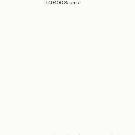
1 rue du Vieux Pont 49400 Saumur