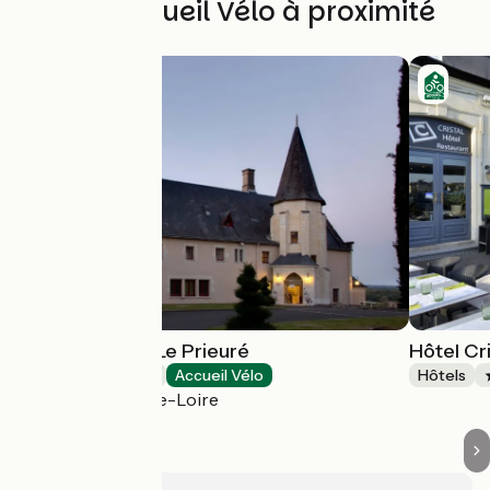
Autres Accueil Vélo à proximité
Hôtel Château Le Prieuré
Hôtel Cri
Hôtels
Accueil Vélo
Hôtels
Gennes-Val-de-Loire