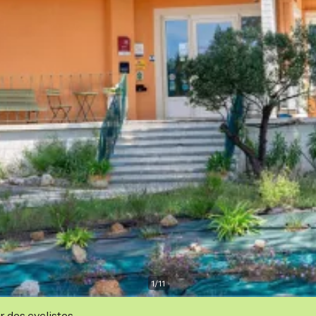
1
/
11
r des cyclistes.