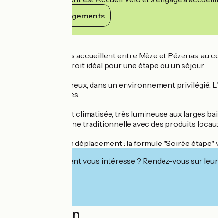
Voir ses engagements
Détails
Marie et Jules vous accueillent entre Mèze et Pézenas, au cœu
Rocailles est l'endroit idéal pour une étape ou un séjour.
Un accueil chaleureux, dans un environnement privilégié. L'
logements insolites.
Salle de restaurant climatisée, très lumineuse aux larges bai
propose une cuisine traditionnelle avec des produits loca
Professionnels en déplacement : la formule "Soirée étape" vo
Cet établissement vous intéresse ? Rendez-vous sur leur 
Localisation