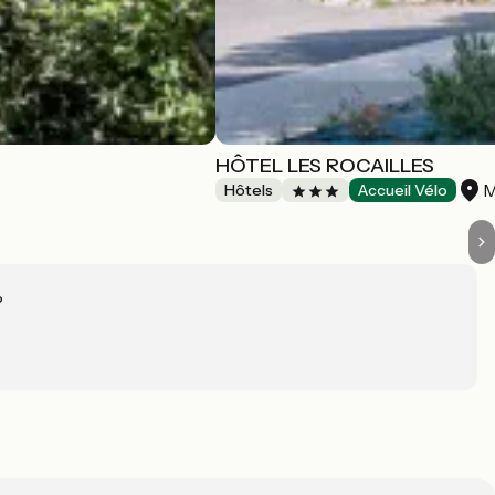
HÔTEL LES ROCAILLES
M
Hôtels
Accueil Vélo
?