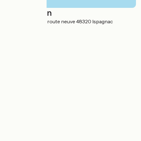
Localisation
Gorges du Tarn 21 route neuve 48320 Ispagnac