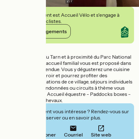
2
/
7
Cet établissement est Accueil Vélo et s'engage à
accueillir des cyclistes.
Voir ses engagements
Détails
Dans les Gorges du Tarn et à proximité du Parc National
des Cévennes, un accueil familial vous est proposé dans
une ambiance détendue. Vous y dégusterez une cuisine
aux saveurs du terroir et pourrez profiter des
nombreuses animations de ce village, séjours individuels
ou de groupes (randonnées ou circuits à thème vous
seront proposés). Accueil équestre - Paddocks boxes -
Nourriture pour chevaux.
Cet établissement vous intéresse ? Rendez-vous sur
leur site pour réserver ou en savoir plus.
Téléphoner
Courriel
Site web