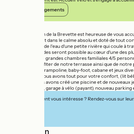
Voir ses engagements
Détails
L'équipe du Moulin de la Brevette est heureuse de vous accue
Un hôtel charmant dans le calme absolu et doté de tout conf
bercer au rythme de l'eau d'une petite rivière qui coule à tr
De superbes balades seront possible au cœur d'une des plus
L'hôtel dispose de grandes chambres familiales 4/5 person
Vous pourrez profiter de notre terrasse ainsi que de notre 
jeux (balançoire, trampoline, baby-foot, cabane et jeux divers
Jeunes parents, nous avons tout pour votre confort, (lit bébé
Récemment, nous avons créé une piscine et de nouveaux jeux
Salle de séminaire, garage à vélo (payant), nouveau parking et
Cet établissement vous intéresse ? Rendez-vous sur leur 
Localisation