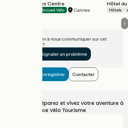
Hôtel Ibis Cannes Centre
Hôtel du
Cannes
Hôtels
Accueil Vélo
Hôtels
Une information à nous communiquer sur cet
établissement ?
Signaler un problème
Enregistrer
Contacter
Choisissez, préparez et vivez votre aventure à
vélo avec France Vélo Tourisme