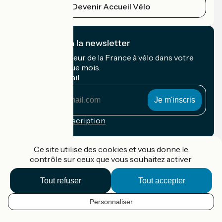
Devenir Accueil Vélo
Je m'abonne à la newsletter
Recevez le meilleur de la France à vélo dans votre
boîte mail chaque mois.
Mon adresse mail
Mon
adresse
mail
Conditions d'inscription
Financé dans le cadre de Destination France
Ce site utilise des cookies et vous donne le
contrôle sur ceux que vous souhaitez activer
Tout refuser
Tout accepter
Accueil Vélo Pro
Contact
Personnaliser
Mentions légales
FR
Confidentialité