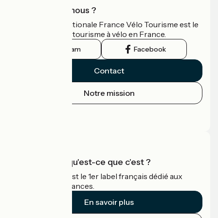
Qui sommes-nous ?
L'association nationale France Vélo Tourisme est le
guide officiel du tourisme à vélo en France.
Instagram
Facebook
Contact
Notre mission
Espace Presse
Espace Pro
Accueil Vélo qu'est-ce que c'est ?
Accueil Vélo c'est le 1er label français dédié aux
cyclistes en vacances.
En savoir plus