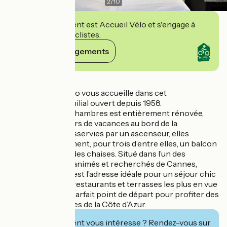
2
/
10
Cet établissement est Accueil Vélo et s'engage à
accueillir des cyclistes.
Voir ses engagements
Détails
La famille Giordano vous accueille dans cet
établissement familial ouvert depuis 1958.
Chacune des 20 chambres est entièrement rénovée,
pour quelques jours de vacances au bord de la
Méditerranée. Desservies par un ascenseur, elles
proposent également, pour trois d’entre elles, un balcon
avec une table et des chaises. Situé dans l’un des
quartiers les plus animés et recherchés de Cannes,
l’Hôtel Le Florian est l’adresse idéale pour un séjour chic
et festif. Face aux restaurants et terrasses les plus en vue
de la ville, il est le parfait point de départ pour profiter des
meilleures adresses de la Côte d’Azur.
Cet établissement vous intéresse ? Rendez-vous sur