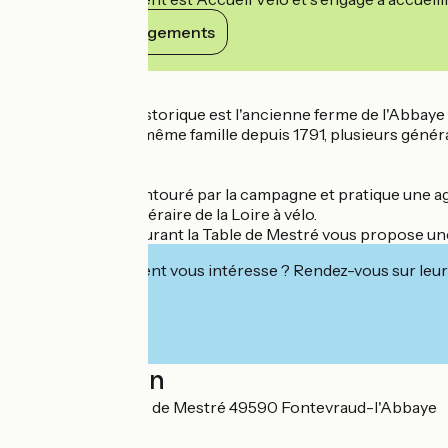
Voir ses engagements
Détails
Cette demeure historique est l'ancienne ferme de l'Abbaye de
Appartenant à la même famille depuis 1791, plusieurs générat
détente.
Le Domaine est entouré par la campagne et pratique une agr
vous êtes sur l'itinéraire de la Loire à vélo.
Sur place, le restaurant la Table de Mestré vous propose une
Cet établissement vous intéresse ? Rendez-vous sur leur 
Localisation
Hôtel Le Domaine de Mestré 49590 Fontevraud-l'Abbaye