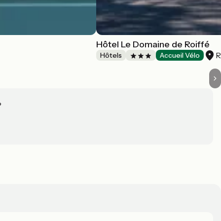
Hôtel Le Domaine de Roiffé
R
Hôtels
Accueil Vélo
?