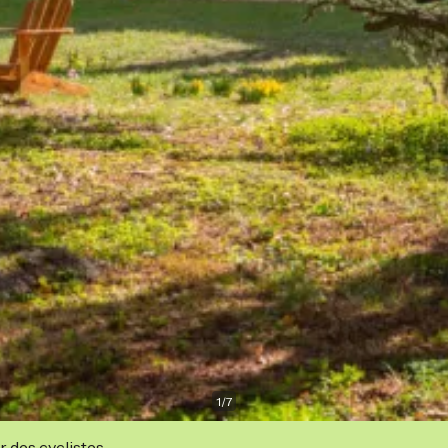
1
/
7
r des cyclistes.