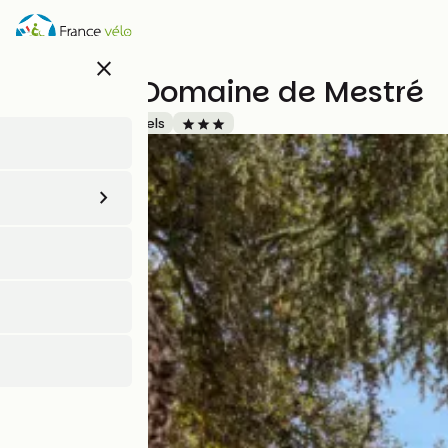
Aller
au
contenu
close
principal
Hôtel Le Domaine de Mestré
Accueil Vélo
Hôtels