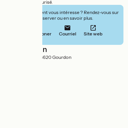
Local ski/vélo sécurisé.
Cet établissement vous intéresse ? Rendez-vous sur
leur site pour réserver ou en savoir plus.
Téléphoner
Courriel
Site web
Localisation
Voie du Berger 06620 Gourdon