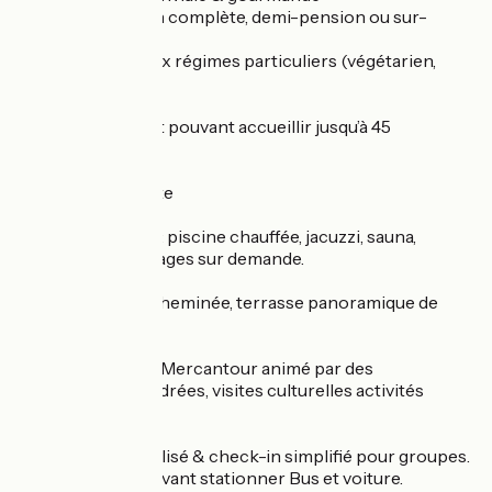
Formules pension complète, demi-pension ou sur-
mesure.
Menus adaptés aux régimes particuliers (végétarien,
sans gluten, etc.).
Espace restaurant pouvant accueillir jusqu’à 45
personnes.
Activités & détente
Espace bien-être : piscine chauffée, jacuzzi, sauna,
hammam et massages sur demande.
Bar lounge avec cheminée, terrasse panoramique de
150m².
La découverte du Mercantour animé par des
randonnées encadrées, visites culturelles activités
diverses et varié
Accueil personnalisé & check-in simplifié pour groupes.
Parking privé pouvant stationner Bus et voiture.