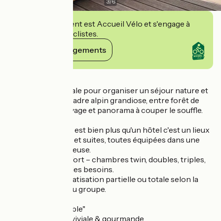
3
/
6
Cet établissement est Accueil Vélo et s'engage à
accueillir des cyclistes.
Voir ses engagements
Détails
C’est l’adresse idéale pour organiser un séjour nature et
détente, dans un cadre alpin grandiose, entre forêt de
mélèze, faune sauvage et panorama à couper le souffle.
Le Chalet d'Auron est bien plus qu'un hôtel c'est un lieux
avec 17 chambres et suites, toutes équipées dans une
ambiance chaleureuse.
Literie grand confort – chambres twin, doubles, triples,
quadruples selon les besoins.
Possibilité de privatisation partielle ou totale selon la
saison et la taille du groupe.
Restaurant "La Table"
Restauration conviviale & gourmande