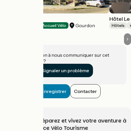
Hôtel l'Ecureuil
Hôtel Le
Gourdon
Hôtels
Accueil Vélo
Hôtels
Une information à nous communiquer sur cet
établissement ?
Signaler un problème
Enregistrer
Contacter
Choisissez, préparez et vivez votre aventure à
vélo avec France Vélo Tourisme