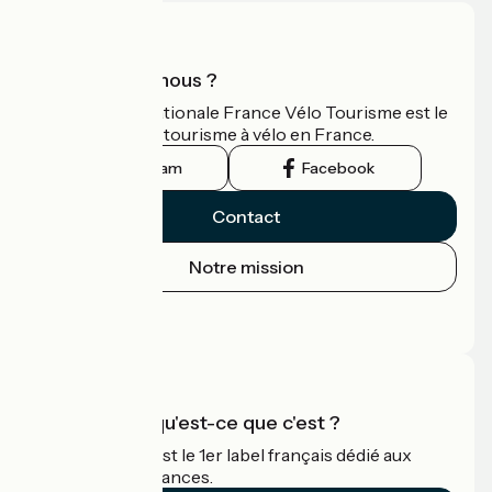
Qui sommes-nous ?
L'association nationale France Vélo Tourisme est le
guide officiel du tourisme à vélo en France.
Instagram
Facebook
Contact
Notre mission
Espace Presse
Espace Pro
Accueil Vélo qu'est-ce que c'est ?
Accueil Vélo c'est le 1er label français dédié aux
cyclistes en vacances.