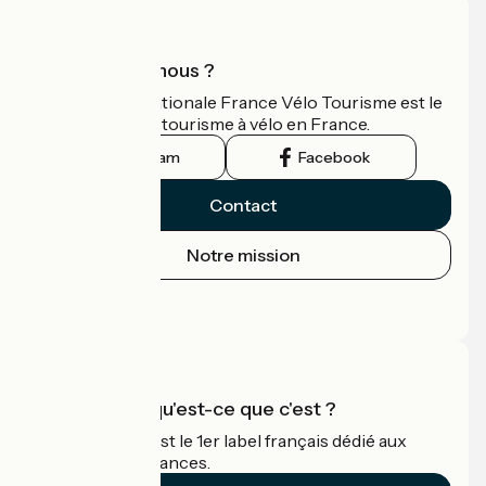
Qui sommes-nous ?
L'association nationale France Vélo Tourisme est le
guide officiel du tourisme à vélo en France.
Instagram
Facebook
Contact
Notre mission
Espace Presse
Espace Pro
Accueil Vélo qu'est-ce que c'est ?
Accueil Vélo c'est le 1er label français dédié aux
cyclistes en vacances.