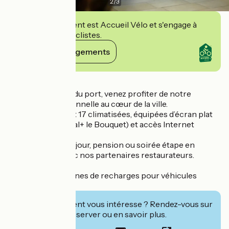
2
/
3
Cet établissement est Accueil Vélo et s'engage à
accueillir des cyclistes.
Voir ses engagements
Détails
A 2 mn de la gare, du port, venez profiter de notre
situation exceptionnelle au cœur de la ville.
22 chambres dont 17 climatisées, équipées d’écran plat
(avec TNT et Canal+ le Bouquet) et accès Internet
gratuit.
Proposition de séjour, pension ou soirée étape en
collaboration avec nos partenaires restaurateurs.
NOUVEAU : 2 bornes de recharges pour véhicules
électriques.
Cet établissement vous intéresse ? Rendez-vous sur
leur site pour réserver ou en savoir plus.