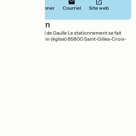
Téléphoner
Courriel
Site web
Localisation
47, Rue du Général de Gaulle Le stationnement se fait
Place de Kergoustin (église) 85800 Saint-Gilles-Croix-
de-Vie