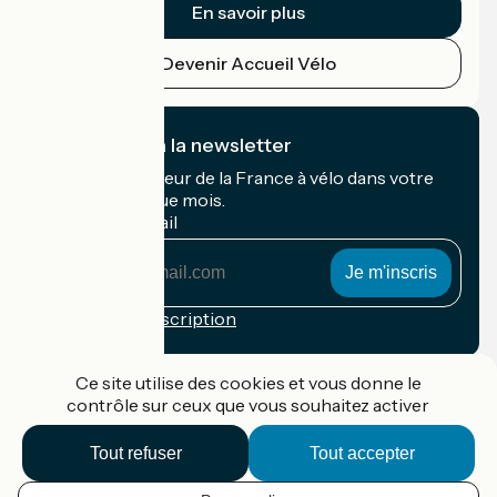
En savoir plus
Devenir Accueil Vélo
Je m'abonne à la newsletter
Recevez le meilleur de la France à vélo dans votre
boîte mail chaque mois.
Mon adresse mail
Mon
adresse
mail
Conditions d'inscription
Financé dans le cadre de Destination France
Ce site utilise des cookies et vous donne le
contrôle sur ceux que vous souhaitez activer
Tout refuser
Tout accepter
Accueil Vélo Pro
Contact