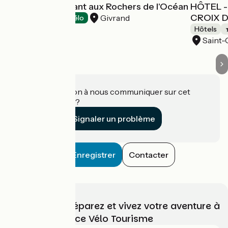
Hôtel - Restaurant aux Rochers de l'Océan
HÔTEL -
CROIX D
Givrand
Hôtels
Accueil Vélo
Hôtels
Saint-
Une information à nous communiquer sur cet
établissement ?
Signaler un problème
Enregistrer
Contacter
Choisissez, préparez et vivez votre aventure à
vélo avec France Vélo Tourisme