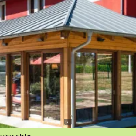
1
/
9
r des cyclistes.