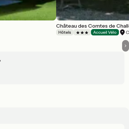
Château des Comtes de Chall
C
Hôtels
Accueil Vélo
?