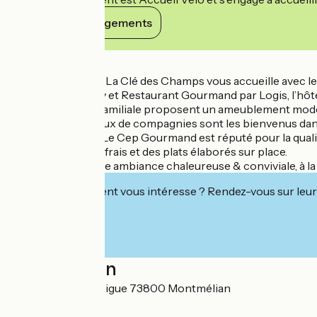
Voir ses engagements
Détails
L’équipe de l’hôtel La Clé des Champs vous accueille avec le
Classé Hôtel Cosy et Restaurant Gourmand par Logis, l’hô
doubles, twin, ou familiale proposent un ameublement moder
De plus, les animaux de compagnies sont les bienvenus dan
Notre restaurant Le Cep Gourmand est réputé pour la qualit
avec des produits frais et des plats élaborés sur place.
Vous profitez d’une ambiance chaleureuse & conviviale, à la 
Cet établissement vous intéresse ? Rendez-vous sur leur 
Localisation
29 Chemin de la Digue 73800 Montmélian