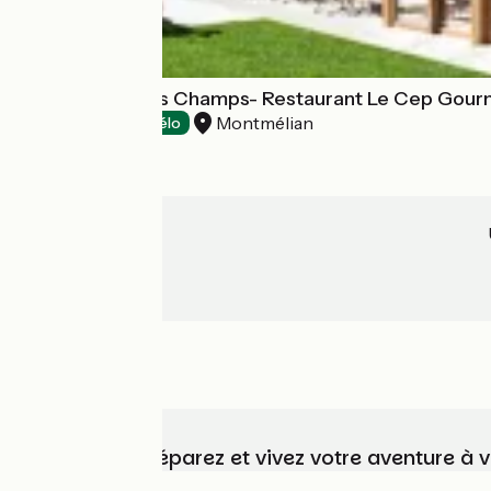
Hôtel La Clé des Champs- Restaurant Le Cep Gou
Montmélian
Hôtels
Accueil Vélo
Choisissez, préparez et vivez votre aventure à 