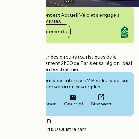
2
/
10
Cet établissement est Accueil Vélo et s'engage à
accueillir des cyclistes.
Voir ses engagements
Détails
Hôtel situé au cœur des circuits touristiques de la
Normandie, à seulement 2h30 de Paris et sa région, idéal
pour des séjours en bord de mer.
Cet établissement vous intéresse ? Rendez-vous sur
leur site pour réserver ou en savoir plus.
Téléphoner
Courriel
Site web
Localisation
37 rue des Dunes 14150 Ouistreham