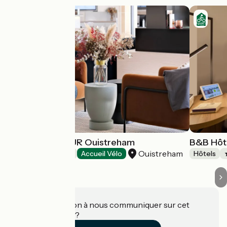
Hôtel THALAZUR Ouistreham
B&B Hôt
Ouistreham
Hôtels
Accueil Vélo
Hôtels
Une information à nous communiquer sur cet
établissement ?