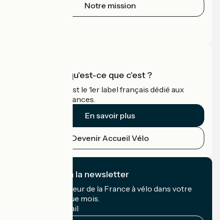
Notre mission
Espace Presse
Espace Pro
Accueil Vélo qu'est-ce que c'est ?
Accueil Vélo c'est le 1er label français dédié aux
cyclistes en vacances.
En savoir plus
Devenir Accueil Vélo
Je m'abonne à la newsletter
Recevez le meilleur de la France à vélo dans votre
boîte mail chaque mois.
Mon adresse mail