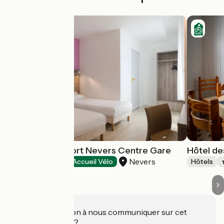
Brit Hôtel Confort Nevers Centre Gare
Hôtel de
Nevers
Hôtels
Accueil Vélo
Hôtels
Une information à nous communiquer sur cet
établissement ?