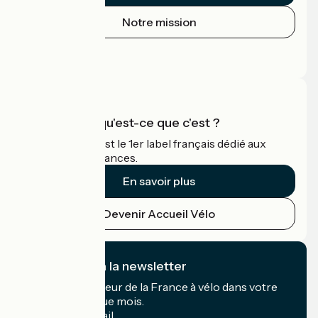
Notre mission
Espace Presse
Espace Pro
Accueil Vélo qu'est-ce que c'est ?
Accueil Vélo c'est le 1er label français dédié aux
cyclistes en vacances.
En savoir plus
Devenir Accueil Vélo
Je m'abonne à la newsletter
Recevez le meilleur de la France à vélo dans votre
boîte mail chaque mois.
Mon adresse mail