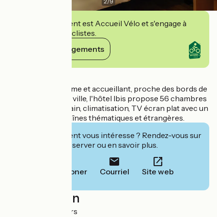
2
/
9
Cet établissement est Accueil Vélo et s'engage à
accueillir des cyclistes.
Voir ses engagements
Détails
Dans un cadre calme et accueillant, proche des bords de
Loire et du centre ville, l'hôtel Ibis propose 56 chambres
avec douche ou bain, climatisation, TV écran plat avec un
large choix de chaînes thématiques et étrangères.
Cet établissement vous intéresse ? Rendez-vous sur
leur site pour réserver ou en savoir plus.
Téléphoner
Courriel
Site web
Localisation
RN7 58000 Nevers